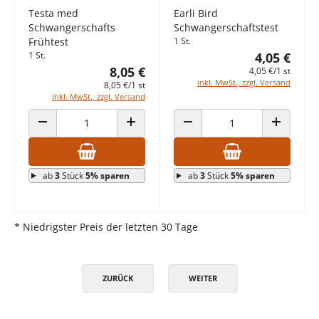
Testa med
Earli Bird
Schwangerschafts
Schwangerschaftstest
Frühtest
1 St.
1 St.
4,05 €
8,05 €
4,05 €/1 st
inkl. MwSt., zzgl. Versand
8,05 €/1 st
inkl. MwSt., zzgl. Versand
ANZAHL VERRINGERN
ANZAHL ERHÖHEN
ANZAHL VERRINGERN
ANZAHL E
ab
3
Stück
5% sparen
ab
3
Stück
5% sparen
* Niedrigster Preis der letzten 30 Tage
ZURÜCK
WEITER