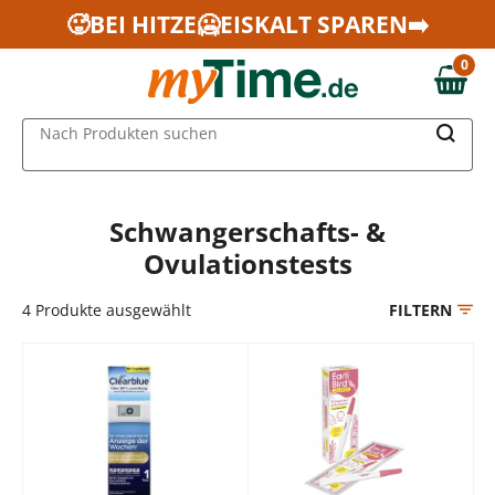
Zum Hauptinhalt springen
🥵BEI HITZE🥶EISKALT SPAREN➡️
Zur Navigation springen
0
Zur Suche springen
0,00 €
MAIN MENU
Nach Produkten suchen
Schwangerschafts- &
Ovulationstests
4
Produkte ausgewählt
FILTERN