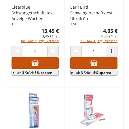
Clearblue
Earli Bird
Schwangerschaftstest
Schwangerschaftstest
Anzeige Wochen
Ultrafrüh
1 St.
1 St.
13,45 €
4,05 €
13,45 €/1 st
4,05 €/1 st
inkl. MwSt., zzgl. Versand
inkl. MwSt., zzgl. Versand
ANZAHL VERRINGERN
ANZAHL ERHÖHEN
ANZAHL VERRINGERN
ANZAHL E
ab
3
Stück
5% sparen
ab
3
Stück
5% sparen