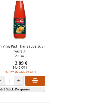
n Ying Pad Thai-Sauce süß-
würzig
200 ml
3,89 €
19,45 €/1 l
inkl. MwSt., zzgl. Versand
ANZAHL VERRINGERN
ANZAHL ERHÖHEN
ab
3
Stück
5% sparen