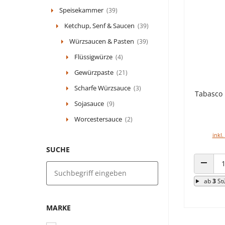
Speisekammer
(39)
Ketchup, Senf & Saucen
(39)
Würzsaucen & Pasten
(39)
Flüssigwürze
(4)
Gewürzpaste
(21)
Scharfe Würzsauce
(3)
Tabasco 
Sojasauce
(9)
Worcestersauce
(2)
inkl.
SUCHE
ANZAHL
ab
3
St
MARKE