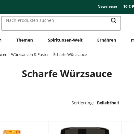
Newsletter
10-€-
Nach Produkten suchen
n
Themen
Spirituosen-Welt
Ernähren
m
ucen
Würzsaucen & Pasten
Scharfe Würzsauce
Scharfe Würzsauce
Sortierung:
Beliebtheit
ukte ausgewählt