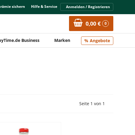
Prämie sichern
Hilfe & Service
Anmelden / Registrieren
0,00 €
0
yTime.de Business
Marken
Angebote
Vorherige Seite
Nächste Seit
Seite 1 von 1