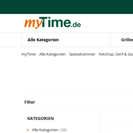
Zum Hauptinhalt springen
Zur Navigation springen
Zur Suche springen
Alle Kategorien
Grille
myTime
Alle Kategorien
Speisekammer
Ketchup, Senf & Sa
Filter
3 Prod
KATEGORIEN
Alle Kategorien
(39)