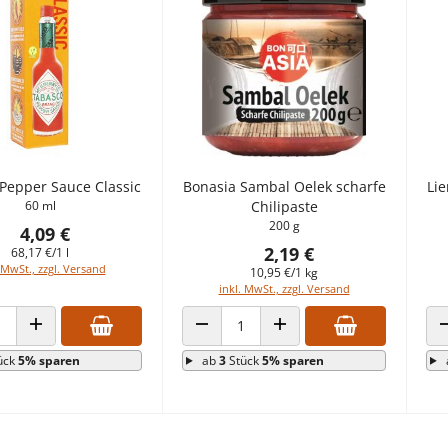
Pepper Sauce Classic
Bonasia Sambal Oelek scharfe
Lie
60 ml
Chilipaste
200 g
4,09 €
2,19 €
68,17 €/1 l
 MwSt., zzgl. Versand
10,95 €/1 kg
inkl. MwSt., zzgl. Versand
 VERRINGERN
ANZAHL ERHÖHEN
ANZAHL VERRINGERN
ANZAHL ERHÖHEN
ück
5% sparen
ab
3
Stück
5% sparen