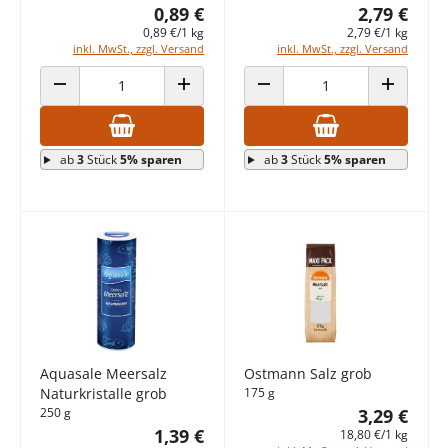
0,89 €
2,79 €
0,89 €/1 kg
2,79 €/1 kg
inkl. MwSt., zzgl. Versand
inkl. MwSt., zzgl. Versand
ANZAHL VERRINGERN
ANZAHL ERHÖHEN
ANZAHL VERRINGERN
ANZAHL E
ab
3
Stück
5% sparen
ab
3
Stück
5% sparen
Aquasale Meersalz
Ostmann Salz grob
Naturkristalle grob
175 g
250 g
3,29 €
1,39 €
18,80 €/1 kg