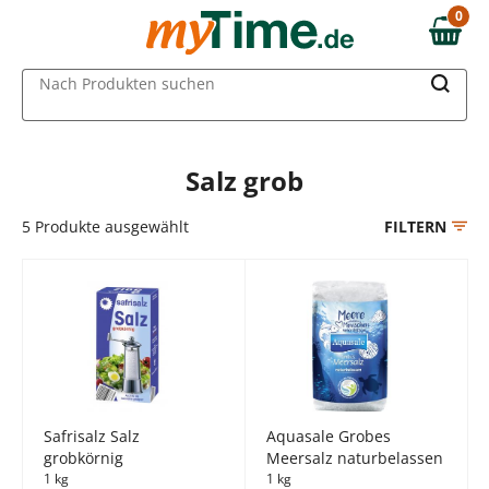
Zum Hauptinhalt springen
0
0,00 €
Zur Navigation springen
MAIN MENU
Nach Produkten suchen
Zur Suche springen
Salz grob
5
Produkte ausgewählt
FILTERN
Safrisalz Salz
Aquasale Grobes
grobkörnig
Meersalz naturbelassen
1 kg
1 kg