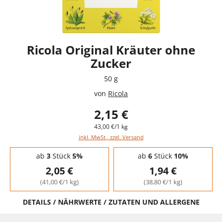
Ricola Original Kräuter ohne
Zucker
50 g
von
Ricola
2,15 €
43,00 €/1 kg
inkl. MwSt., zzgl. Versand
Staffelpreise - Mengenrabatt
ab
3
Stück
5%
ab
6
Stück
10%
2,05 €
1,94 €
(41,00 €/1 kg)
(38,80 €/1 kg)
DETAILS / NÄHRWERTE / ZUTATEN UND ALLERGENE