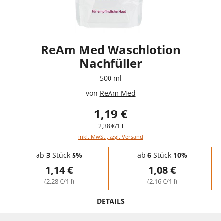
ReAm Med Waschlotion
Nachfüller
500 ml
von
ReAm Med
1,19 €
2,38 €/1 l
inkl. MwSt., zzgl. Versand
Staffelpreise - Mengenrabatt
ab
3
Stück
5%
ab
6
Stück
10%
1,14 €
1,08 €
(2,28 €/1 l)
(2,16 €/1 l)
DETAILS