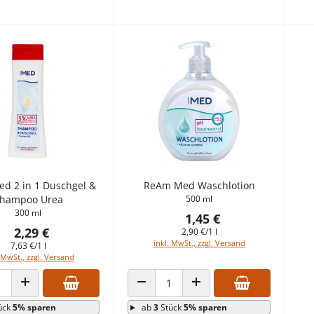
d 2 in 1 Duschgel &
ReAm Med Waschlotion
hampoo Urea
500 ml
300 ml
1,45 €
2,29 €
2,90 €/1 l
inkl. MwSt., zzgl. Versand
7,63 €/1 l
 MwSt., zzgl. Versand
 VERRINGERN
ANZAHL ERHÖHEN
ANZAHL VERRINGERN
ANZAHL ERHÖHEN
ück
5% sparen
ab
3
Stück
5% sparen