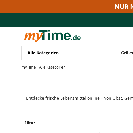
Zum Hauptinhalt springen
NUR 
Zur Navigation springen
Zur Suche springen
Alle Kategorien
Grille
myTime
Alle Kategorien
Entdecke frische Lebensmittel online – von Obst, Gem
Filter
6 Prod