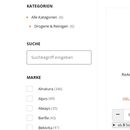
KATEGORIEN
Alle Kategorien
(6)
Drogerie & Reinigen
(6)
SUCHE
ReA
MARKE
Alnatura
(346)
Alpro
inkl.
(40)
Always
(35)
Barilla
(43)
ANZAHL
ab
3
St
Bebivita
(41)