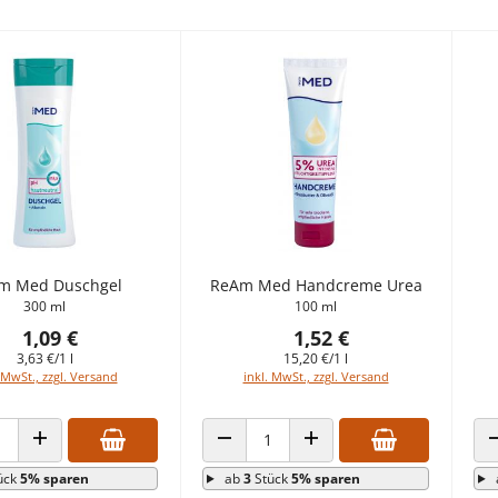
m Med Duschgel
ReAm Med Handcreme Urea
300 ml
100 ml
1,09 €
1,52 €
3,63 €/1 l
15,20 €/1 l
 MwSt., zzgl. Versand
inkl. MwSt., zzgl. Versand
 VERRINGERN
ANZAHL ERHÖHEN
ANZAHL VERRINGERN
ANZAHL ERHÖHEN
ück
5% sparen
ab
3
Stück
5% sparen