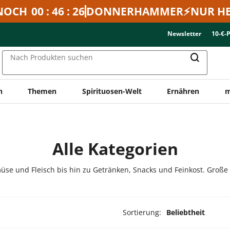
NOCH
00 : 46 : 26
DONNERHAMMER⚡NUR HE
Newsletter
10-€-
Nach Produkten suchen
n
Themen
Spirituosen-Welt
Ernähren
m
Alle Kategorien
üse und Fleisch bis hin zu Getränken, Snacks und Feinkost. Große
Sortierung:
Beliebtheit
ukte ausgewählt