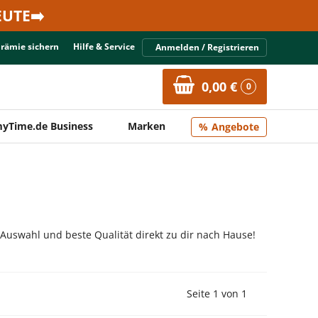
UTE➡️
Prämie sichern
Hilfe & Service
Anmelden / Registrieren
0,00 €
0
yTime.de Business
Marken
Angebote
 Auswahl und beste Qualität direkt zu dir nach Hause!
Vorherige Seite
Nächste Seit
Seite 1 von 1