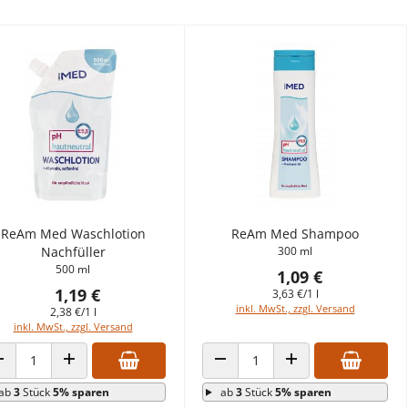
ReAm Med Waschlotion
ReAm Med Shampoo
Nachfüller
300 ml
500 ml
1,09 €
1,19 €
3,63 €/1 l
inkl. MwSt., zzgl. Versand
2,38 €/1 l
inkl. MwSt., zzgl. Versand
ANZAHL VERRINGERN
ANZAHL ERHÖHEN
ANZAHL VERRINGERN
ANZAHL ERHÖHEN
ab
3
Stück
5% sparen
ab
3
Stück
5% sparen