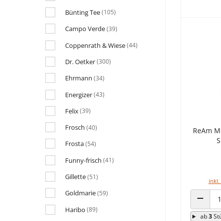
Bünting Tee
(105)
Campo Verde
(39)
Coppenrath & Wiese
(44)
Dr. Oetker
(300)
Ehrmann
(34)
Energizer
(43)
Felix
(39)
Frosch
(40)
ReAm Me
S
Frosta
(54)
Funny-frisch
(41)
Gillette
(51)
inkl.
Goldmarie
(59)
ANZAHL
Haribo
(89)
ab
3
St