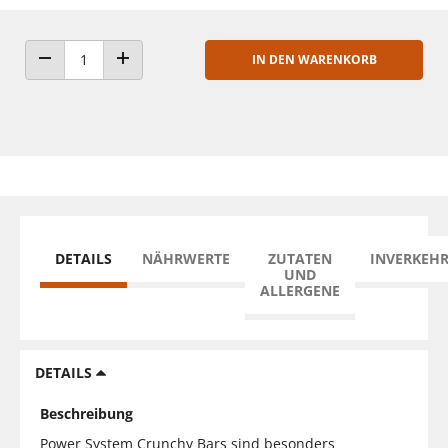
IN DEN WARENKORB
ANZAHL VERRINGERN
ANZAHL ERHÖHEN
DETAILS
NÄHRWERTE
ZUTATEN
INVERKEH
UND
ALLERGENE
DETAILS
Beschreibung
Power System Crunchy Bars sind besonders