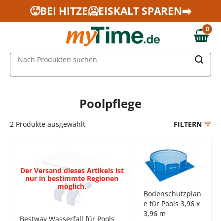
Zum Hauptinhalt springen
🥵BEI HITZE🥶EISKALT SPAREN➡️
Zur Navigation springen
0
Zur Suche springen
0,00 €
MAIN MENU
Nach Produkten suchen
Poolpflege
2
Produkte ausgewählt
FILTERN
Der Versand dieses Artikels ist
nur in bestimmte Regionen
möglich.
Bodenschutzplan
e für Pools 3,96 x
3,96 m
Bestway Wasserfall für Pools