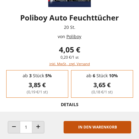
Poliboy Auto Feuchttücher
20 St.
von
Poliboy
4,05 €
0,20 €/1 st
inkl. MwSt., zzgl. Versand
Staffelpreise - Mengenrabatt
ab
3
Stück
5%
ab
6
Stück
10%
3,85 €
3,65 €
(0,19 €/1 st)
(0,18 €/1 st)
DETAILS
IN DEN WARENKORB
ANZAHL VERRINGERN
ANZAHL ERHÖHEN