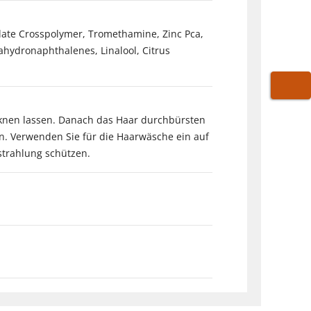
rylate Crosspolymer, Tromethamine, Zinc Pca,
ahydronaphthalenes, Linalool, Citrus
WARE
ocknen lassen. Danach das Haar durchbürsten
en. Verwenden Sie für die Haarwäsche ein auf
strahlung schützen.