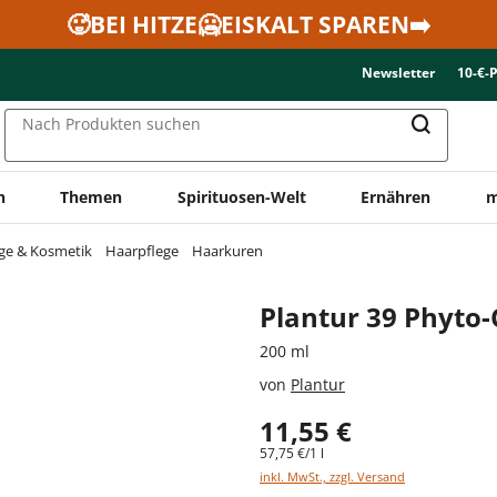
🥵BEI HITZE🥶EISKALT SPAREN➡️
Newsletter
10-€-
Nach Produkten suchen
n
Themen
Spirituosen-Welt
Ernähren
m
ge & Kosmetik
Haarpflege
Haarkuren
Plantur 39 Phyto
200 ml
von
Plantur
11,55 €
57,75 €/1 l
inkl. MwSt., zzgl. Versand