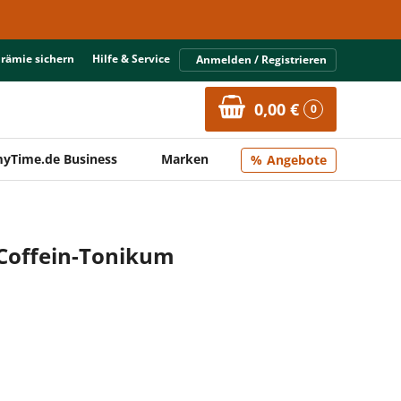
Prämie sichern
Hilfe & Service
Anmelden / Registrieren
0,00 €
0
yTime.de Business
Marken
Angebote
-Coffein-Tonikum