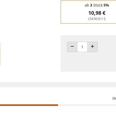
Staffelpreise - Mengenrabatt
ab
3
Stück
5%
10,98 €
(54,90 €/1 l)
ANZAHL VERRINGERN
ANZAHL ERHÖH
I