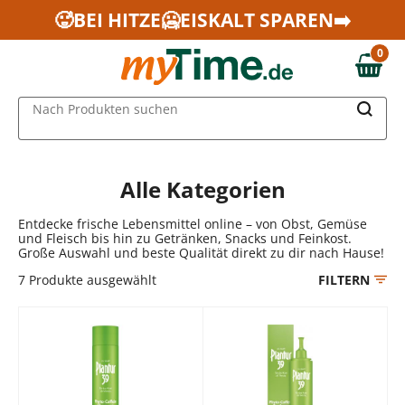
Zum Hauptinhalt springen
🥵BEI HITZE🥶EISKALT SPAREN➡️
Zur Navigation springen
0
Zur Suche springen
0,00 €
MAIN MENU
Nach Produkten suchen
Alle Kategorien
Entdecke frische Lebensmittel online – von Obst, Gemüse
und Fleisch bis hin zu Getränken, Snacks und Feinkost.
Große Auswahl und beste Qualität direkt zu dir nach Hause!
7
Produkte ausgewählt
FILTERN