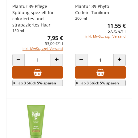
Plantur 39 Pflege-
Plantur 39 Phyto-
Spülung speziell für
Coffein-Tonikum
coloriertes und
200 ml
strapaziertes Haar
11,55 €
150 ml
57,75 €/1 l
inkl. MwSt., zzgl. Versand
7,95 €
53,00 €/1 l
inkl. MwSt., zzgl. Versand
ANZAHL VERRINGERN
ANZAHL ERHÖHEN
ANZAHL VERRINGERN
ANZAHL E
ab
3
Stück
5% sparen
ab
3
Stück
5% sparen