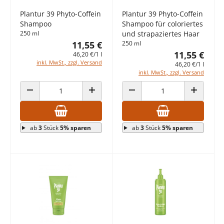
Plantur 39 Phyto-Coffein
Plantur 39 Phyto-Coffein
Shampoo
Shampoo für coloriertes
250 ml
und strapaziertes Haar
11,55 €
250 ml
11,55 €
46,20 €/1 l
inkl. MwSt., zzgl. Versand
46,20 €/1 l
inkl. MwSt., zzgl. Versand
ANZAHL VERRINGERN
ANZAHL ERHÖHEN
ANZAHL VERRINGERN
ANZAHL E
ab
3
Stück
5% sparen
ab
3
Stück
5% sparen