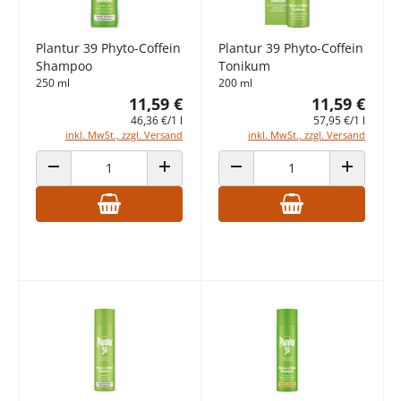
Plantur 39 Phyto-Coffein
Plantur 39 Phyto-Coffein
Shampoo
Tonikum
250 ml
200 ml
11,59 €
11,59 €
46,36 €/1 l
57,95 €/1 l
inkl. MwSt., zzgl. Versand
inkl. MwSt., zzgl. Versand
ANZAHL VERRINGERN
ANZAHL ERHÖHEN
ANZAHL VERRINGERN
ANZAHL E