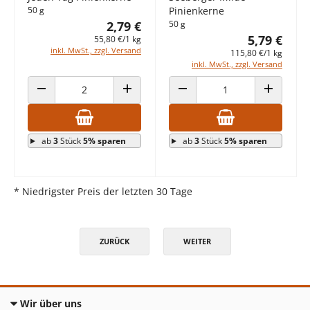
50 g
Pinienkerne
2,79 €
50 g
5,79 €
55,80 €/1 kg
inkl. MwSt., zzgl. Versand
115,80 €/1 kg
inkl. MwSt., zzgl. Versand
ANZAHL VERRINGERN
ANZAHL ERHÖHEN
ANZAHL VERRINGERN
ANZAHL E
ab
3
Stück
5% sparen
ab
3
Stück
5% sparen
* Niedrigster Preis der letzten 30 Tage
ZURÜCK
WEITER
Wir über uns