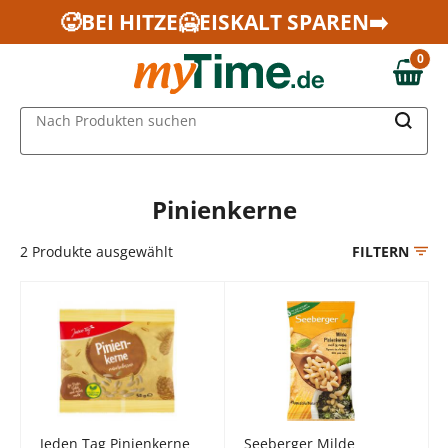
Zum Hauptinhalt springen
🥵BEI HITZE🥶EISKALT SPAREN➡️
Zur Navigation springen
0
Zur Suche springen
0,00 €
MAIN MENU
Nach Produkten suchen
Pinienkerne
2
Produkte ausgewählt
FILTERN
Jeden Tag Pinienkerne
Seeberger Milde