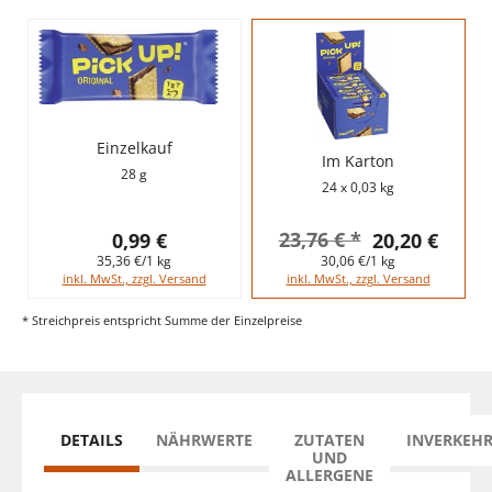
Einzelkauf
Im Karton
28 g
24 x 0,03 kg
23,76 € *
0,99 €
20,20 €
35,36 €/1 kg
30,06 €/1 kg
inkl. MwSt., zzgl. Versand
inkl. MwSt., zzgl. Versand
* Streichpreis entspricht Summe der Einzelpreise
DETAILS
NÄHRWERTE
ZUTATEN
INVERKEH
UND
ALLERGENE