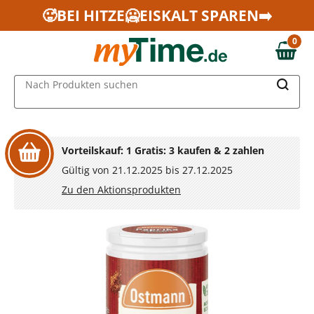
Zum Hauptinhalt springen
🥵BEI HITZE🥶EISKALT SPAREN➡️
Zur Navigation springen
0
Zur Suche springen
0,00 €
MAIN MENU
Nach Produkten suchen
Vorteilskauf: 1 Gratis: 3 kaufen & 2 zahlen
Gültig von 21.12.2025 bis 27.12.2025
Zu den Aktionsprodukten