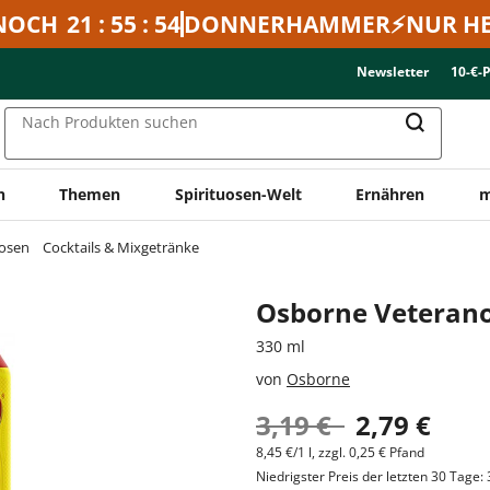
NOCH
21 : 55 : 54
DONNERHAMMER⚡NUR HE
Newsletter
10-€-
Nach Produkten suchen
n
Themen
Spirituosen-Welt
Ernähren
m
uosen
Cocktails & Mixgetränke
Osborne Veterano
330 ml
von
Osborne
3,19 €
2,79 €
8,45 €/1 l, zzgl. 0,25 € Pfand
Niedrigster Preis der letzten 30 Tage: 