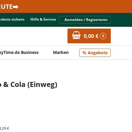
UTE➡️
Prämie sichern
Hilfe & Service
Anmelden / Registrieren
0,00 €
0
yTime.de Business
Marken
Angebote
 & Cola (Einweg)
3,29 €