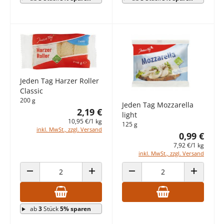
Jeden Tag Harzer Roller
Classic
200 g
Jeden Tag Mozzarella
2,19 €
light
10,95 €/1 kg
125 g
inkl. MwSt., zzgl. Versand
0,99 €
7,92 €/1 kg
inkl. MwSt., zzgl. Versand
ANZAHL VERRINGERN
ANZAHL ERHÖHEN
ANZAHL VERRINGERN
ANZAHL E
ab
3
Stück
5% sparen