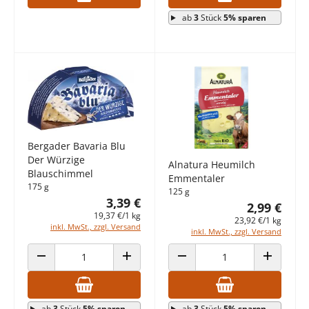
ab
3
Stück
5% sparen
Bergader Bavaria Blu
Der Würzige
Alnatura Heumilch
Blauschimmel
Emmentaler
175 g
125 g
3,39 €
2,99 €
19,37 €/1 kg
23,92 €/1 kg
inkl. MwSt., zzgl. Versand
inkl. MwSt., zzgl. Versand
ANZAHL VERRINGERN
ANZAHL ERHÖHEN
ANZAHL VERRINGERN
ANZAHL E
ab
3
Stück
5% sparen
ab
3
Stück
5% sparen