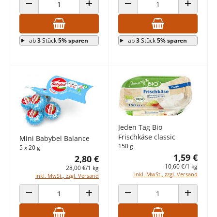
ANZAHL VERRINGERN
ANZAHL ERHÖHEN
ANZAHL VERRINGERN
ANZAHL E
ab
3
Stück
5% sparen
ab
3
Stück
5% sparen
Jeden Tag Bio
Frischkäse classic
Mini Babybel Balance
150 g
5 x 20 g
1,59 €
2,80 €
10,60 €/1 kg
28,00 €/1 kg
inkl. MwSt., zzgl. Versand
inkl. MwSt., zzgl. Versand
ANZAHL VERRINGERN
ANZAHL ERHÖHEN
ANZAHL VERRINGERN
ANZAHL E