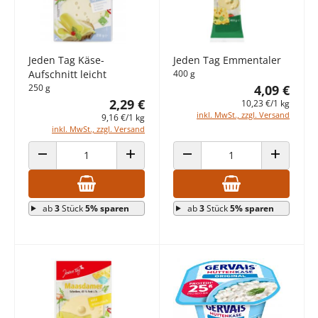
Jeden Tag Käse-
Jeden Tag Emmentaler
Aufschnitt leicht
400 g
250 g
4,09 €
2,29 €
10,23 €/1 kg
inkl. MwSt., zzgl. Versand
9,16 €/1 kg
inkl. MwSt., zzgl. Versand
ANZAHL VERRINGERN
ANZAHL ERHÖHEN
ANZAHL VERRINGERN
ANZAHL E
ab
3
Stück
5% sparen
ab
3
Stück
5% sparen