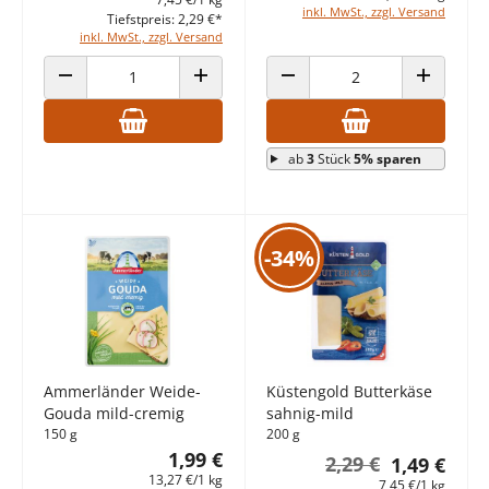
inkl. MwSt., zzgl. Versand
Tiefstpreis: 2,29 €*
inkl. MwSt., zzgl. Versand
ANZAHL VERRINGERN
ANZAHL ERHÖHEN
ANZAHL VERRINGERN
ANZAHL E
ab
3
Stück
5% sparen
-34%
Ammerländer Weide-
Küstengold Butterkäse
Gouda mild-cremig
sahnig-mild
150 g
200 g
1,99 €
2,29 €
1,49 €
13,27 €/1 kg
7,45 €/1 kg