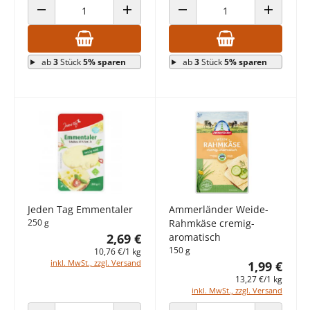
ANZAHL VERRINGERN
ANZAHL ERHÖHEN
ANZAHL VERRINGERN
ANZAHL E
ab
3
Stück
5% sparen
ab
3
Stück
5% sparen
Jeden Tag Emmentaler
Ammerländer Weide-
250 g
Rahmkäse cremig-
2,69 €
aromatisch
150 g
10,76 €/1 kg
inkl. MwSt., zzgl. Versand
1,99 €
13,27 €/1 kg
inkl. MwSt., zzgl. Versand