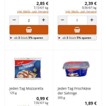
2,85 €
2,39 €
7,13 €/1 kg
9,56 €/1 kg
inkl. MwSt., zzgl. Versand
inkl. MwSt., zzgl. Versand
ANZAHL VERRINGERN
ANZAHL ERHÖHEN
ANZAHL VERRINGERN
ANZAHL E
ab
3
Stück
5% sparen
ab
3
Stück
5% sparen
Jeden Tag Mozzarella
Jeden Tag Frischkäse
125 g
der Sahnige
0,99 €
300 g
1,89 €
7,92 €/1 kg