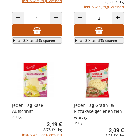
inkl. MwSt., zzgl. Versand
6,30 €/1 kg
inkl. MwSt., zzgl. Versand
ANZAHL VERRINGERN
ANZAHL ERHÖHEN
ANZAHL VERRINGERN
ANZAHL E
ab
3
Stück
5% sparen
ab
3
Stück
5% sparen
Jeden Tag Käse-
Jeden Tag Gratin- &
Aufschnitt
Pizzakäse gerieben fein
250 g
würzig
2,19 €
250 g
2,09 €
8,76 €/1 kg
inkl. MwSt., zzgl. Versand
8,36 €/1 kg