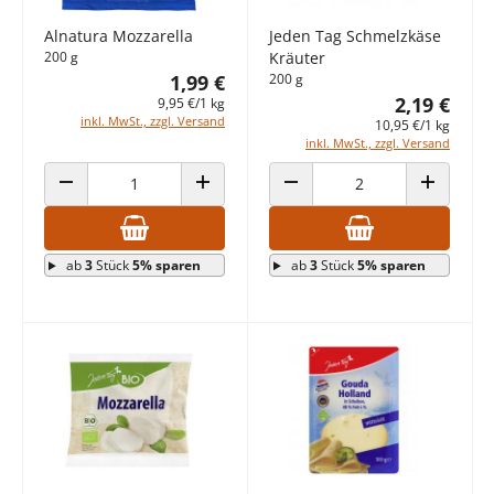
Alnatura Mozzarella
Jeden Tag Schmelzkäse
200 g
Kräuter
1,99 €
200 g
2,19 €
9,95 €/1 kg
inkl. MwSt., zzgl. Versand
10,95 €/1 kg
inkl. MwSt., zzgl. Versand
ANZAHL VERRINGERN
ANZAHL ERHÖHEN
ANZAHL VERRINGERN
ANZAHL E
ab
3
Stück
5% sparen
ab
3
Stück
5% sparen