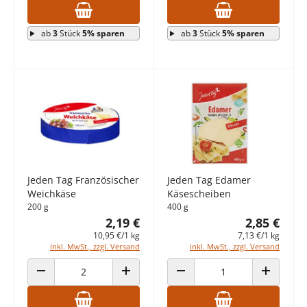
ab
3
Stück
5% sparen
ab
3
Stück
5% sparen
Jeden Tag Französischer
Jeden Tag Edamer
Weichkäse
Käsescheiben
200 g
400 g
2,19 €
2,85 €
10,95 €/1 kg
7,13 €/1 kg
inkl. MwSt., zzgl. Versand
inkl. MwSt., zzgl. Versand
ANZAHL VERRINGERN
ANZAHL ERHÖHEN
ANZAHL VERRINGERN
ANZAHL E