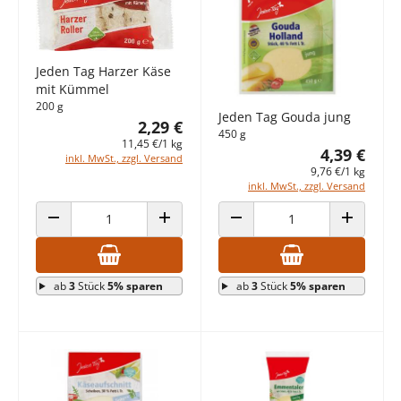
Jeden Tag Harzer Käse
mit Kümmel
200 g
Jeden Tag Gouda jung
2,29 €
450 g
11,45 €/1 kg
4,39 €
inkl. MwSt., zzgl. Versand
9,76 €/1 kg
inkl. MwSt., zzgl. Versand
ANZAHL VERRINGERN
ANZAHL ERHÖHEN
ANZAHL VERRINGERN
ANZAHL E
ab
3
Stück
5% sparen
ab
3
Stück
5% sparen