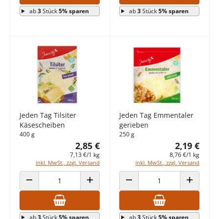
ab
3
Stück
5% sparen
ab
3
Stück
5% sparen
Jeden Tag Tilsiter
Jeden Tag Emmentaler
Käsescheiben
gerieben
400 g
250 g
2,85 €
2,19 €
7,13 €/1 kg
8,76 €/1 kg
inkl. MwSt., zzgl. Versand
inkl. MwSt., zzgl. Versand
ANZAHL VERRINGERN
ANZAHL ERHÖHEN
ANZAHL VERRINGERN
ANZAHL E
ab
3
Stück
5% sparen
ab
3
Stück
5% sparen