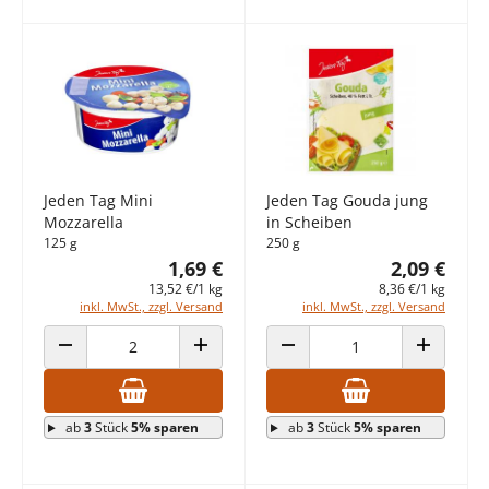
Jeden Tag Mini
Jeden Tag Gouda jung
Mozzarella
in Scheiben
125 g
250 g
1,69 €
2,09 €
13,52 €/1 kg
8,36 €/1 kg
inkl. MwSt., zzgl. Versand
inkl. MwSt., zzgl. Versand
ANZAHL VERRINGERN
ANZAHL ERHÖHEN
ANZAHL VERRINGERN
ANZAHL E
ab
3
Stück
5% sparen
ab
3
Stück
5% sparen