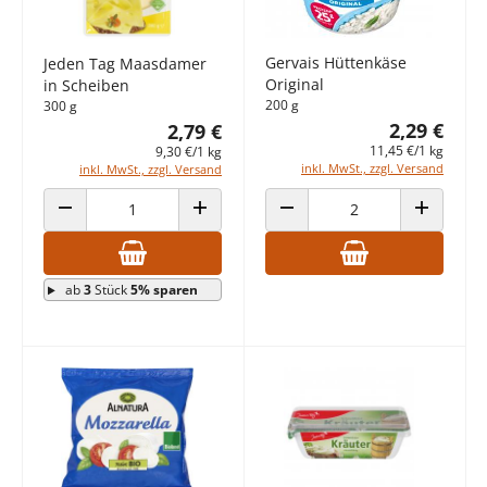
Gervais Hüttenkäse
Jeden Tag Maasdamer
Original
in Scheiben
200 g
300 g
2,29 €
2,79 €
11,45 €/1 kg
9,30 €/1 kg
inkl. MwSt., zzgl. Versand
inkl. MwSt., zzgl. Versand
ANZAHL VERRINGERN
ANZAHL ERHÖHEN
ANZAHL VERRINGERN
ANZAHL E
ab
3
Stück
5% sparen