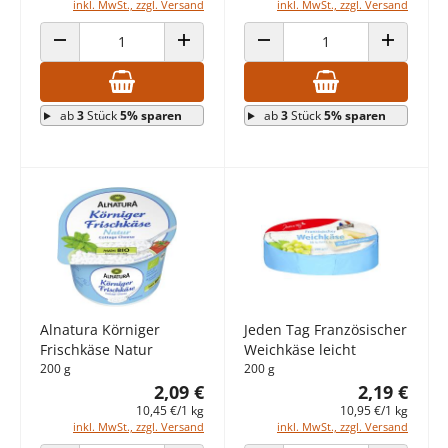
inkl. MwSt., zzgl. Versand
inkl. MwSt., zzgl. Versand
ANZAHL VERRINGERN
ANZAHL ERHÖHEN
ANZAHL VERRINGERN
ANZAHL E
ab
3
Stück
5% sparen
ab
3
Stück
5% sparen
Alnatura Körniger
Jeden Tag Französischer
Frischkäse Natur
Weichkäse leicht
200 g
200 g
2,09 €
2,19 €
10,45 €/1 kg
10,95 €/1 kg
inkl. MwSt., zzgl. Versand
inkl. MwSt., zzgl. Versand