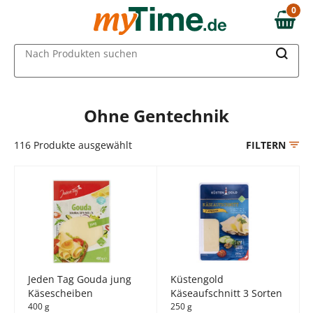
Zum Hauptinhalt springen
0
0,00 €
Zur Navigation springen
MAIN MENU
Nach Produkten suchen
Zur Suche springen
Ohne Gentechnik
116
Produkte ausgewählt
FILTERN
Jeden Tag Gouda jung
Küstengold
Käsescheiben
Käseaufschnitt 3 Sorten
400 g
250 g