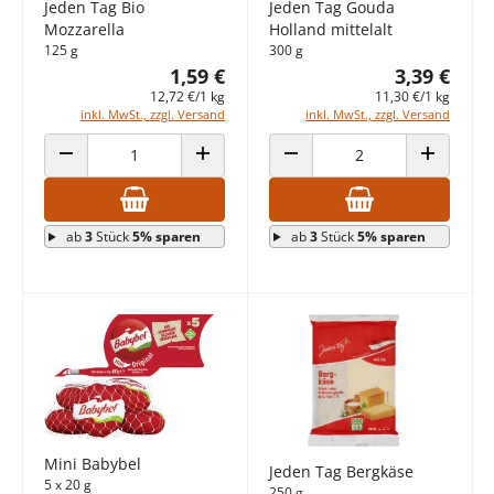
Jeden Tag Bio
Jeden Tag Gouda
Mozzarella
Holland mittelalt
125 g
300 g
1,59 €
3,39 €
12,72 €/1 kg
11,30 €/1 kg
inkl. MwSt., zzgl. Versand
inkl. MwSt., zzgl. Versand
ANZAHL VERRINGERN
ANZAHL ERHÖHEN
ANZAHL VERRINGERN
ANZAHL E
ab
3
Stück
5% sparen
ab
3
Stück
5% sparen
Mini Babybel
Jeden Tag Bergkäse
5 x 20 g
250 g