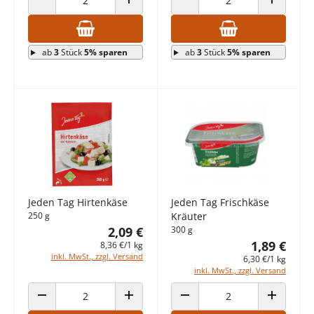
ANZAHL VERRINGERN
ANZAHL ERHÖHEN
ANZAHL VERRINGERN
ANZAHL E
ab
3
Stück
5% sparen
ab
3
Stück
5% sparen
Jeden Tag Hirtenkäse
Jeden Tag Frischkäse
250 g
Kräuter
2,09 €
300 g
1,89 €
8,36 €/1 kg
inkl. MwSt., zzgl. Versand
6,30 €/1 kg
inkl. MwSt., zzgl. Versand
ANZAHL VERRINGERN
ANZAHL ERHÖHEN
ANZAHL VERRINGERN
ANZAHL E