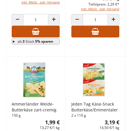
inkl. MwSt., zzgl. Versand
Tiefstpreis: 2,29 €*
inkl. MwSt., zzgl. Versand
ANZAHL VERRINGERN
ANZAHL ERHÖHEN
ANZAHL VERRINGERN
ANZAHL E
ab
3
Stück
5% sparen
Ammerländer Weide-
Jeden Tag Käse-Snack
Butterkäse zart-cremig
Butterkäse/Emmentaler
150 g
2 x 110 g
1,99 €
3,19 €
13,27 €/1 kg
14,50 €/1 kg