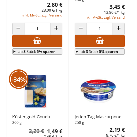
2,80 €
3,45 €
28,00 €/1 kg
13,80 €/1 kg
inkl. MwSt., zzgl. Versand
inkl. MwSt., zzgl. Versand
ANZAHL VERRINGERN
ANZAHL ERHÖHEN
ANZAHL VERRINGERN
ANZAHL E
ab
3
Stück
5% sparen
ab
3
Stück
5% sparen
-34%
Küstengold Gouda
Jeden Tag Mascarpone
200 g
250 g
2,19 €
2,29 €
1,49 €
8,76 €/1 kg
7,45 €/1 kg