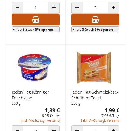
ANZAHL VERRINGERN
ANZAHL ERHÖHEN
ANZAHL VERRINGERN
ANZAHL E
ab
3
Stück
5% sparen
ab
3
Stück
5% sparen
Jeden Tag Körniger
Jeden Tag Schmelzkäse-
Frischkäse
Scheiben Toast
200 g
250 g
1,39 €
1,99 €
6,95 €/1 kg
7,96 €/1 kg
inkl. MwSt., zzgl. Versand
inkl. MwSt., zzgl. Versand