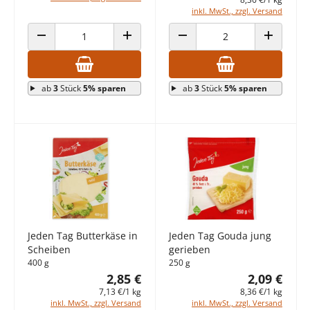
inkl. MwSt., zzgl. Versand
ANZAHL VERRINGERN
ANZAHL ERHÖHEN
ANZAHL VERRINGERN
ANZAHL E
ab
3
Stück
5% sparen
ab
3
Stück
5% sparen
Jeden Tag Butterkäse in
Jeden Tag Gouda jung
Scheiben
gerieben
400 g
250 g
2,85 €
2,09 €
7,13 €/1 kg
8,36 €/1 kg
inkl. MwSt., zzgl. Versand
inkl. MwSt., zzgl. Versand