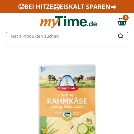
Zum Hauptinhalt springen
🥵BEI HITZE🥶EISKALT SPAREN➡️
Zur Navigation springen
0
Zur Suche springen
0,00 €
MAIN MENU
Nach Produkten suchen