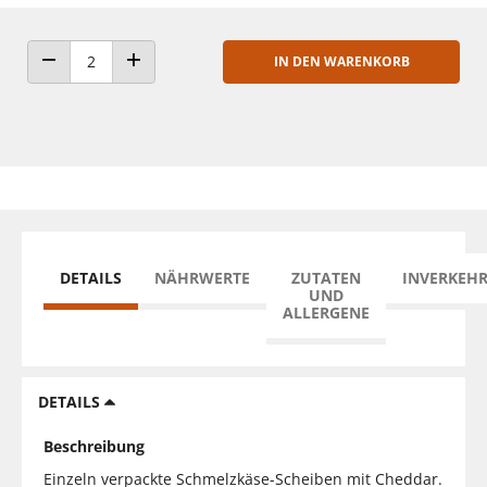
IN DEN WARENKORB
ANZAHL VERRINGERN
ANZAHL ERHÖHEN
DETAILS
NÄHRWERTE
ZUTATEN
INVERKEH
UND
ALLERGENE
DETAILS
Beschreibung
Einzeln verpackte Schmelzkäse-Scheiben mit Cheddar.