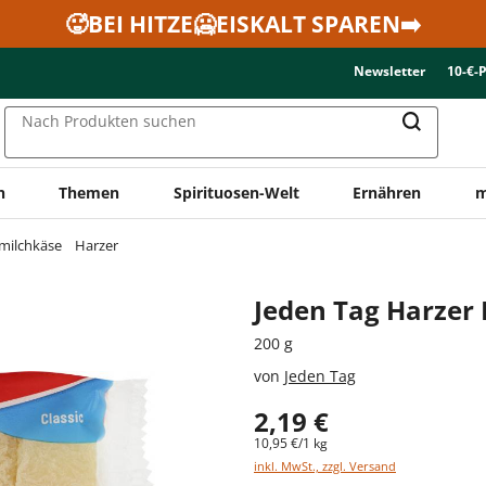
🥵BEI HITZE🥶EISKALT SPAREN➡️
Newsletter
10-€-
Nach Produkten suchen
n
Themen
Spirituosen-Welt
Ernähren
m
milchkäse
Harzer
Jeden Tag Harzer 
200 g
von
Jeden Tag
2,19 €
10,95 €/1 kg
inkl. MwSt., zzgl. Versand