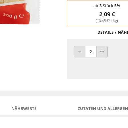
Staffelpreise - Mengenrabatt
ab
3
Stück
5%
2,09 €
(10,45 €/1 kg)
DETAILS / NÄ
ANZAHL VERRINGERN
ANZAHL ERHÖH
NÄHRWERTE
ZUTATEN UND ALLERGEN