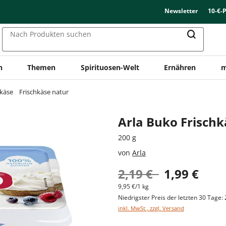
Newsletter
10-€-
Nach Produkten suchen
n
Themen
Spirituosen-Welt
Ernähren
m
hkäse
Frischkäse natur
Arla Buko Frischk
200 g
von
Arla
2,19 €
1,99 €
9,95 €/1 kg
Niedrigster Preis der letzten 30 Tage: 
inkl. MwSt., zzgl. Versand