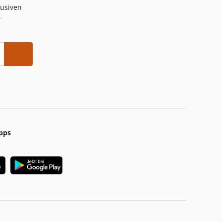
lusiven
-
pps