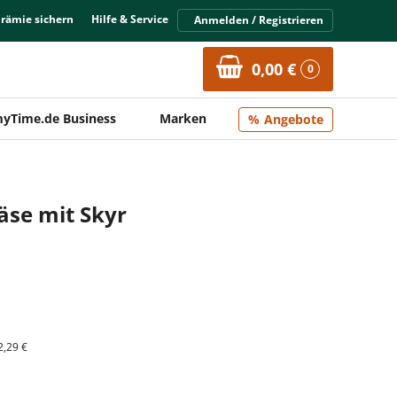
Prämie sichern
Hilfe & Service
Anmelden / Registrieren
0,00 €
0
yTime.de Business
Marken
Angebote
äse mit Skyr
2,29 €