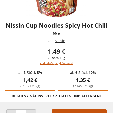
Nissin Cup Noodles Spicy Hot Chili
66 g
von
Nissin
1,49 €
22,58 €/1 kg
inkl. MwSt., zzgl. Versand
Staffelpreise - Mengenrabatt
ab
3
Stück
5%
ab
6
Stück
10%
1,42 €
1,35 €
(21,52 €/1 kg)
(20,45 €/1 kg)
DETAILS / NÄHRWERTE / ZUTATEN UND ALLERGENE