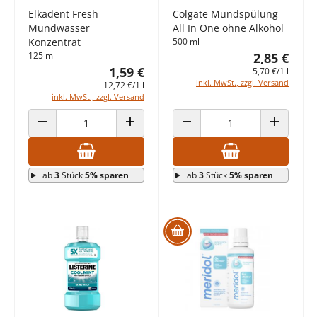
Elkadent Fresh
Colgate Mundspülung
Mundwasser
All In One ohne Alkohol
Konzentrat
500 ml
125 ml
2,85 €
1,59 €
5,70 €/1 l
inkl. MwSt., zzgl. Versand
12,72 €/1 l
inkl. MwSt., zzgl. Versand
ANZAHL VERRINGERN
ANZAHL ERHÖHEN
ANZAHL VERRINGERN
ANZAHL E
ab
3
Stück
5% sparen
ab
3
Stück
5% sparen