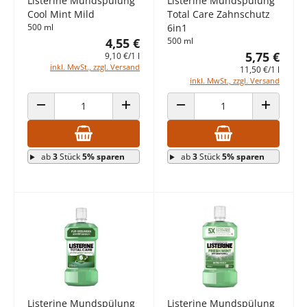
Listerine Mundspülung
Listerine Mundspülung
Cool Mint Mild
Total Care Zahnschutz
500 ml
6in1
4,55 €
500 ml
5,75 €
9,10 €/1 l
inkl. MwSt., zzgl. Versand
11,50 €/1 l
inkl. MwSt., zzgl. Versand
ANZAHL VERRINGERN
ANZAHL ERHÖHEN
ANZAHL VERRINGERN
ANZAHL E
ab
3
Stück
5% sparen
ab
3
Stück
5% sparen
Listerine Mundspülung
Listerine Mundspülung