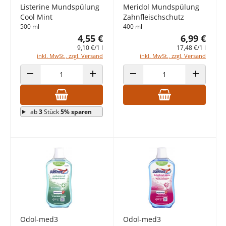
Listerine Mundspülung
Meridol Mundspülung
Cool Mint
Zahnfleischschutz
500 ml
400 ml
4,55 €
6,99 €
9,10 €/1 l
17,48 €/1 l
inkl. MwSt., zzgl. Versand
inkl. MwSt., zzgl. Versand
ANZAHL VERRINGERN
ANZAHL ERHÖHEN
ANZAHL VERRINGERN
ANZAHL E
ab
3
Stück
5% sparen
Odol-med3
Odol-med3