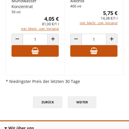
Mundwasser
Alkohol
Konzentrat
400 ml
50 ml
5,75 €
4,05 €
14,38 €/1 l
inkl. MwSt., zzgl. Versand
81,00 €/1 l
inkl. MwSt., zzgl. Versand
ANZAHL VERRINGERN
ANZAHL ERHÖHEN
ANZAHL VERRINGERN
ANZAHL E
* Niedrigster Preis der letzten 30 Tage
ZURÜCK
WEITER
Wir über uns