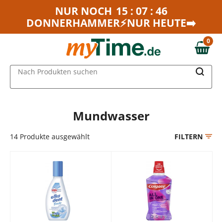
Zum Hauptinhalt springen
NUR NOCH
15 : 07 : 46
DONNERHAMMER⚡NUR HEUTE➡️
Zur Navigation springen
Zur Suche springen
0
0,00 €
MAIN MENU
Nach Produkten suchen
Mundwasser
14
Produkte ausgewählt
FILTERN