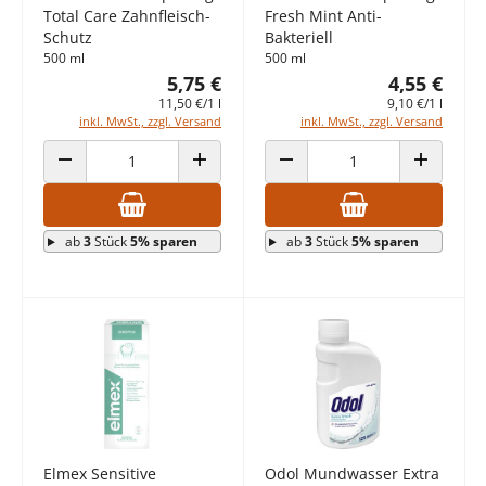
Total Care Zahnfleisch-
Fresh Mint Anti-
Schutz
Bakteriell
500 ml
500 ml
5,75 €
4,55 €
11,50 €/1 l
9,10 €/1 l
inkl. MwSt., zzgl. Versand
inkl. MwSt., zzgl. Versand
ANZAHL VERRINGERN
ANZAHL ERHÖHEN
ANZAHL VERRINGERN
ANZAHL E
ab
3
Stück
5% sparen
ab
3
Stück
5% sparen
Elmex Sensitive
Odol Mundwasser Extra