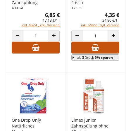
Zahnspülung
Frisch
400 ml
125 ml
6,85 €
4,35 €
17,13 €/1 l
34,80 €/1 l
inkl. MwSt., zzgl. Versand
inkl. MwSt., zzgl. Versand
ANZAHL VERRINGERN
ANZAHL ERHÖHEN
ANZAHL VERRINGERN
ANZAHL E
ab
3
Stück
5% sparen
One Drop Only
Elmex Junior
Natürliches
Zahnspülung ohne