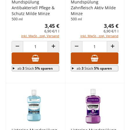
Mundspülung
Mundspülung
Antibakteriell Pflege &
Zahnfleisch Aktiv Milde
Schutz Milde Minze
Minze
500 ml
500 ml
3,45 €
3,45 €
6,90 €/1 l
6,90 €/1 l
inkl. MwSt., zzgl. Versand
inkl. MwSt., zzgl. Versand
ANZAHL VERRINGERN
ANZAHL ERHÖHEN
ANZAHL VERRINGERN
ANZAHL E
ab
3
Stück
5% sparen
ab
3
Stück
5% sparen