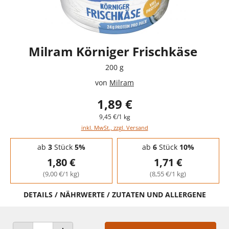
Milram Körniger Frischkäse
200 g
von
Milram
1,89 €
9,45 €/1 kg
inkl. MwSt., zzgl. Versand
Staffelpreise - Mengenrabatt
ab
3
Stück
5%
ab
6
Stück
10%
1,80 €
1,71 €
(9,00 €/1 kg)
(8,55 €/1 kg)
DETAILS / NÄHRWERTE / ZUTATEN UND ALLERGENE