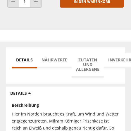
IN DEN WARENKORB
ANZAHL VERRINGERN
ANZAHL ERHÖHEN
DETAILS
NÄHRWERTE
ZUTATEN
INVERKEH
UND
ALLERGENE
DETAILS
Beschreibung
Hier im Norden braucht es Kraft, um Wind und Wetter
entgegenzutreten. Milram Körniger Frischkäse ist
reich an Eiweiß und deshalb genau richtig dafür. So