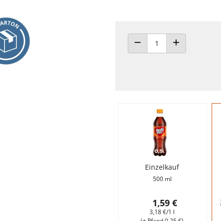
ANZAHL VERRINGERN
ANZAHL ERHÖH
Einzelkauf
500 ml
1,59 €
3,18 €/1 l
(+ Pfand 0,25 €)