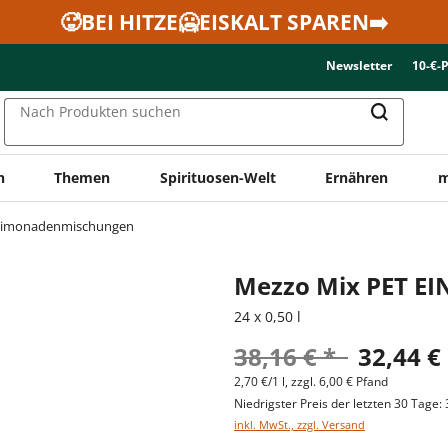
🥵BEI HITZE🥶EISKALT SPAREN➡️
Newsletter
10-€-
Nach Produkten suchen
n
Themen
Spirituosen-Welt
Ernähren
m
Limonadenmischungen
Mezzo Mix PET E
24 x 0,50 l
38,16 € *
32,44 €
2,70 €/1 l, zzgl. 6,00 € Pfand
Niedrigster Preis der letzten 30 Tage: 
inkl. MwSt., zzgl. Versand