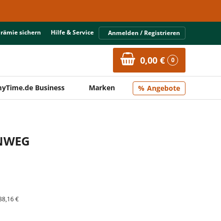
Prämie sichern
Hilfe & Service
Anmelden / Registrieren
0,00 €
0
yTime.de Business
Marken
Angebote
INWEG
38,16 €