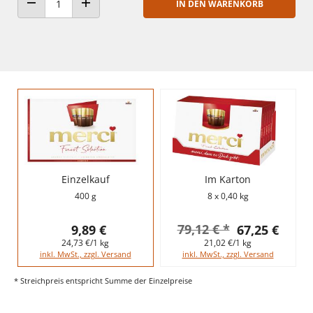
IN DEN WARENKORB
ANZAHL VERRINGERN
ANZAHL ERHÖHEN
Einzelkauf
Im Karton
400 g
8 x 0,40 kg
79,12 € *
9,89 €
67,25 €
24,73 €/1 kg
21,02 €/1 kg
inkl. MwSt., zzgl. Versand
inkl. MwSt., zzgl. Versand
* Streichpreis entspricht Summe der Einzelpreise