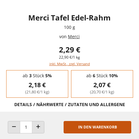
Merci Tafel Edel-Rahm
100 g
von
Merci
2,29 €
22,90 €/1 kg
inkl. MwSt., zzgl. Versand
Staffelpreise - Mengenrabatt
ab
3
Stück
5%
ab
6
Stück
10%
2,18 €
2,07 €
(21,80 €/1 kg)
(20,70 €/1 kg)
DETAILS / NÄHRWERTE / ZUTATEN UND ALLERGENE
IN DEN WARENKORB
ANZAHL VERRINGERN
ANZAHL ERHÖHEN