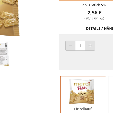
Staffelpreise - Mengenrabatt
ab
3
Stück
5%
2,56 €
(20,48 €/1 kg)
DETAILS / NÄ
ANZAHL VERRINGERN
ANZAHL ERHÖH
Einzelkauf