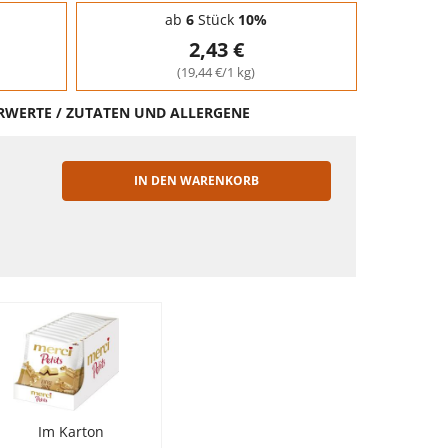
ab
6
Stück
10%
2,43 €
(19,44 €/1 kg)
HRWERTE / ZUTATEN UND ALLERGENE
IN DEN WARENKORB
EN
Im Karton