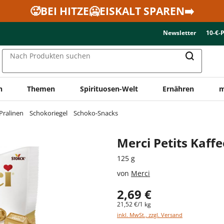
🥵BEI HITZE🥶EISKALT SPAREN➡️
Newsletter
10-€-
Nach Produkten suchen
n
Themen
Spirituosen-Welt
Ernähren
m
Pralinen
Schokoriegel
Schoko-Snacks
Merci Petits Kaff
125 g
von
Merci
2,69 €
21,52 €/1 kg
inkl. MwSt., zzgl. Versand