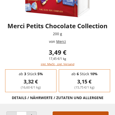
Merci Petits Chocolate Collection
200 g
von
Merci
3,49 €
17,45 €/1 kg
inkl. MwSt., zzgl. Versand
Staffelpreise - Mengenrabatt
ab
3
Stück
5%
ab
6
Stück
10%
3,32 €
3,15 €
(16,60 €/1 kg)
(15,75 €/1 kg)
DETAILS / NÄHRWERTE / ZUTATEN UND ALLERGENE