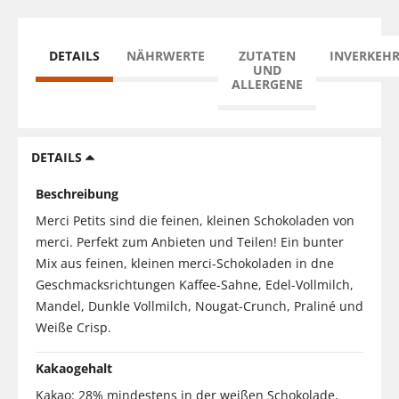
DETAILS
NÄHRWERTE
ZUTATEN
INVERKEH
UND
ALLERGENE
DETAILS
Beschreibung
Merci Petits sind die feinen, kleinen Schokoladen von
merci. Perfekt zum Anbieten und Teilen! Ein bunter
Mix aus feinen, kleinen merci-Schokoladen in dne
Geschmacksrichtungen Kaffee-Sahne, Edel-Vollmilch,
Mandel, Dunkle Vollmilch, Nougat-Crunch, Praliné und
Weiße Crisp.
Kakaogehalt
Kakao: 28% mindestens in der weißen Schokolade,