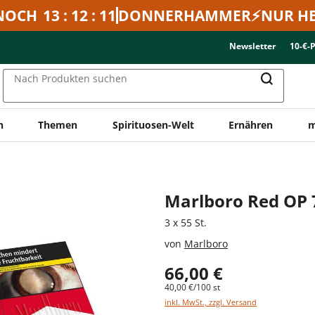
NOCH
13 : 12 : 11
DONNERHAMMER⚡NUR HE
Newsletter
10-€-
Nach Produkten suchen
n
Themen
Spirituosen-Welt
Ernähren
m
Marlboro Red OP 
3 x 55 St.
von
Marlboro
66,00 €
40,00 €/100 st
inkl. MwSt., zzgl. Versand