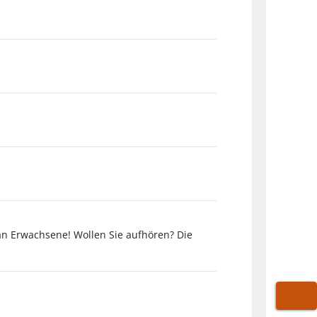
an Erwachsene! Wollen Sie aufhören? Die
WARE