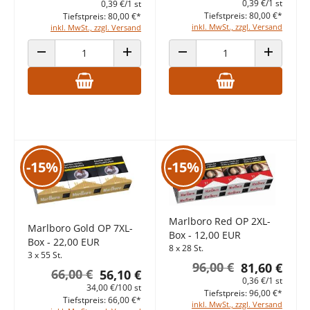
0,39 €/1 st
0,39 €/1 st
Tiefstpreis: 80,00 €*
Tiefstpreis: 80,00 €*
inkl. MwSt., zzgl. Versand
inkl. MwSt., zzgl. Versand
ANZAHL VERRINGERN
ANZAHL ERHÖHEN
ANZAHL VERRINGERN
ANZAHL E
-15%
-15%
Marlboro Red OP 2XL-
Marlboro Gold OP 7XL-
Box - 12,00 EUR
Box - 22,00 EUR
8 x 28 St.
3 x 55 St.
96,00 €
81,60 €
66,00 €
56,10 €
0,36 €/1 st
34,00 €/100 st
Tiefstpreis: 96,00 €*
Tiefstpreis: 66,00 €*
inkl. MwSt., zzgl. Versand