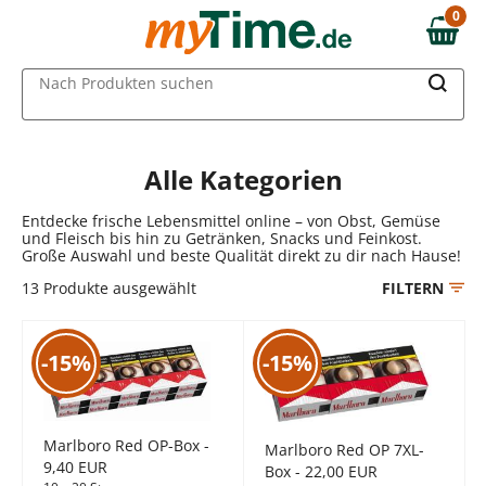
Zum Hauptinhalt springen
0
0,00 €
Zur Navigation springen
MAIN MENU
Nach Produkten suchen
Zur Suche springen
Alle Kategorien
Entdecke frische Lebensmittel online – von Obst, Gemüse
und Fleisch bis hin zu Getränken, Snacks und Feinkost.
Große Auswahl und beste Qualität direkt zu dir nach Hause!
13
Produkte ausgewählt
FILTERN
-15%
-15%
Marlboro Red OP-Box -
Marlboro Red OP 7XL-
9,40 EUR
Box - 22,00 EUR