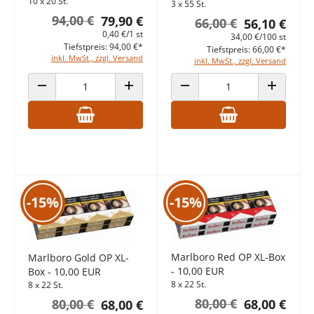
10 x 20 St.
3 x 55 St.
94,00 €
79,90 €
66,00 €
56,10 €
0,40 €/1 st
34,00 €/100 st
Tiefstpreis: 94,00 €*
Tiefstpreis: 66,00 €*
inkl. MwSt., zzgl. Versand
inkl. MwSt., zzgl. Versand
ANZAHL VERRINGERN
ANZAHL ERHÖHEN
ANZAHL VERRINGERN
ANZAHL E
-15%
-15%
Marlboro Red OP XL-Box
Marlboro Gold OP XL-
- 10,00 EUR
Box - 10,00 EUR
8 x 22 St.
8 x 22 St.
80,00 €
68,00 €
80,00 €
68,00 €