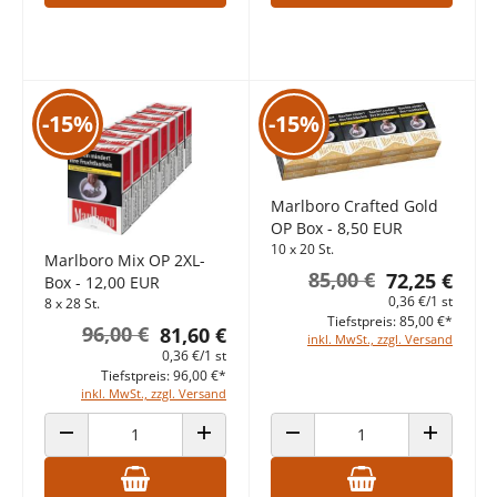
-15%
-15%
Marlboro Crafted Gold
OP Box - 8,50 EUR
10 x 20 St.
Marlboro Mix OP 2XL-
85,00 €
72,25 €
Box - 12,00 EUR
0,36 €/1 st
8 x 28 St.
Tiefstpreis: 85,00 €*
96,00 €
81,60 €
inkl. MwSt., zzgl. Versand
0,36 €/1 st
Tiefstpreis: 96,00 €*
inkl. MwSt., zzgl. Versand
ANZAHL VERRINGERN
ANZAHL ERHÖHEN
ANZAHL VERRINGERN
ANZAHL E