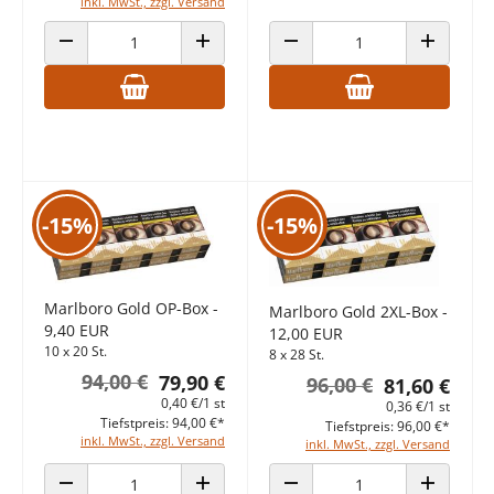
inkl. MwSt., zzgl. Versand
ANZAHL VERRINGERN
ANZAHL ERHÖHEN
ANZAHL VERRINGERN
ANZAHL E
-15%
-15%
Marlboro Gold OP-Box -
Marlboro Gold 2XL-Box -
9,40 EUR
12,00 EUR
10 x 20 St.
8 x 28 St.
94,00 €
79,90 €
96,00 €
81,60 €
0,40 €/1 st
0,36 €/1 st
Tiefstpreis: 94,00 €*
Tiefstpreis: 96,00 €*
inkl. MwSt., zzgl. Versand
inkl. MwSt., zzgl. Versand