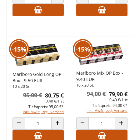
ANZAHL VERRINGERN
ANZAHL ERHÖHEN
ANZAHL VERRINGERN
ANZAHL E
-15%
-15%
Marlboro Mix OP Box -
Marlboro Gold Long OP-
9,40 EUR
Box - 9,50 EUR
10 x 20 St.
10 x 20 St.
94,00 €
79,90 €
95,00 €
80,75 €
0,40 €/1 st
0,40 €/1 st
Tiefstpreis: 94,00 €*
Tiefstpreis: 95,00 €*
inkl. MwSt., zzgl. Versand
inkl. MwSt., zzgl. Versand
ANZAHL VERRINGERN
ANZAHL ERHÖHEN
ANZAHL VERRINGERN
ANZAHL E