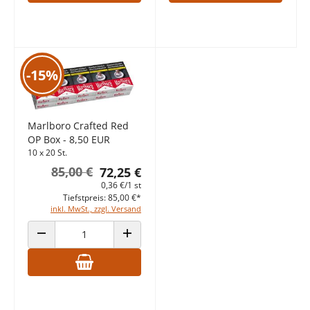
-15%
Marlboro Crafted Red
OP Box - 8,50 EUR
10 x 20 St.
85,00 €
72,25 €
0,36 €/1 st
Tiefstpreis: 85,00 €*
inkl. MwSt., zzgl. Versand
ANZAHL VERRINGERN
ANZAHL ERHÖHEN