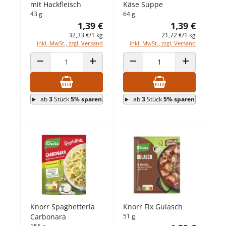
mit Hackfleisch
Käse Suppe
43 g
64 g
1,39 €
1,39 €
32,33 €/1 kg
21,72 €/1 kg
inkl. MwSt., zzgl. Versand
inkl. MwSt., zzgl. Versand
ANZAHL VERRINGERN
ANZAHL ERHÖHEN
ANZAHL VERRINGERN
ANZAHL ERHÖ
ab
3
Stück
5% sparen
ab
3
Stück
5% sparen
Knorr Spaghetteria
Knorr Fix Gulasch
Carbonara
51 g