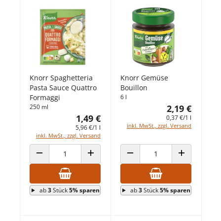
Knorr Spaghetteria
Knorr Gemüse
Pasta Sauce Quattro
Bouillon
Formaggi
6 l
250 ml
2,19 €
1,49 €
0,37 €/1 l
inkl. MwSt., zzgl. Versand
5,96 €/1 l
inkl. MwSt., zzgl. Versand
ANZAHL VERRINGERN
ANZAHL ERHÖHEN
ANZAHL VERRINGERN
ANZAHL ERHÖ
ab
3
Stück
5% sparen
ab
3
Stück
5% sparen