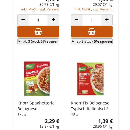
39,78 €/1 kg
29,57 €/1 kg
inkl. MwSt., zzgl. Versand
inkl. MwSt., zzgl. Versand
ANZAHL VERRINGERN
ANZAHL ERHÖHEN
ANZAHL VERRINGERN
ANZAHL ERHÖ
ab
3
Stück
5% sparen
ab
3
Stück
5% sparen
Knorr Spaghetteria
Knorr Fix Bolognese
Bolognese
Typisch Italienisch!
178 g
48 g
2,29 €
1,39 €
12,87 €/1 kg
28,96 €/1 kg