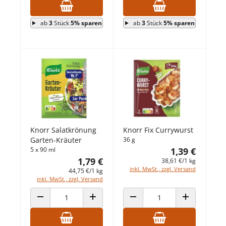
ab
3
Stück
5% sparen
ab
3
Stück
5% sparen
Knorr Salatkrönung
Knorr Fix Currywurst
Garten-Kräuter
36 g
5 x 90 ml
1,39 €
1,79 €
38,61 €/1 kg
inkl. MwSt., zzgl. Versand
44,75 €/1 kg
inkl. MwSt., zzgl. Versand
ANZAHL VERRINGERN
ANZAHL ERHÖHEN
ANZAHL VERRINGERN
ANZAHL ERHÖ