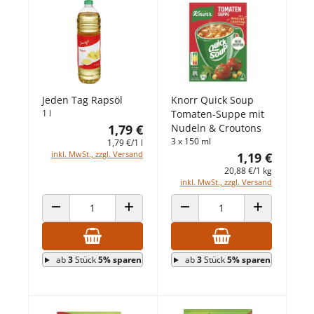
Jeden Tag Rapsöl
Knorr Quick Soup
1 l
Tomaten-Suppe mit
1,79 €
Nudeln & Croutons
3 x 150 ml
1,79 €/1 l
inkl. MwSt., zzgl. Versand
1,19 €
20,88 €/1 kg
inkl. MwSt., zzgl. Versand
ANZAHL VERRINGERN
ANZAHL ERHÖHEN
ANZAHL VERRINGERN
ANZAHL ERHÖ
ab
3
Stück
5% sparen
ab
3
Stück
5% sparen