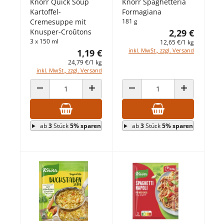
Knorr Quick Soup
Knorr Spaghetteria
Kartoffel-
Formagiana
Cremesuppe mit
181 g
Knusper-Croûtons
2,29 €
3 x 150 ml
12,65 €/1 kg
inkl. MwSt., zzgl. Versand
1,19 €
24,79 €/1 kg
inkl. MwSt., zzgl. Versand
ANZAHL VERRINGERN
ANZAHL ERHÖHEN
ANZAHL VERRINGERN
ANZAHL ERHÖ
ab
3
Stück
5% sparen
ab
3
Stück
5% sparen