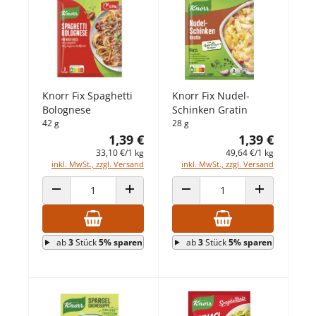
Knorr Fix Spaghetti
Knorr Fix Nudel-
Bolognese
Schinken Gratin
42 g
28 g
1,39 €
1,39 €
33,10 €/1 kg
49,64 €/1 kg
inkl. MwSt., zzgl. Versand
inkl. MwSt., zzgl. Versand
ANZAHL VERRINGERN
ANZAHL ERHÖHEN
ANZAHL VERRINGERN
ANZAHL ERHÖ
ab
3
Stück
5% sparen
ab
3
Stück
5% sparen