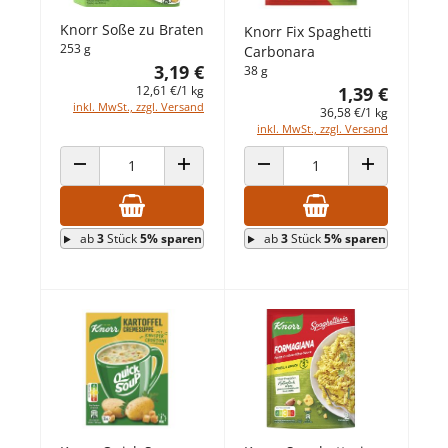
Knorr Soße zu Braten
Knorr Fix Spaghetti
253 g
Carbonara
3,19 €
38 g
12,61 €/1 kg
1,39 €
inkl. MwSt., zzgl. Versand
36,58 €/1 kg
inkl. MwSt., zzgl. Versand
ANZAHL VERRINGERN
ANZAHL ERHÖHEN
ANZAHL VERRINGERN
ANZAHL ERHÖ
ab
3
Stück
5% sparen
ab
3
Stück
5% sparen