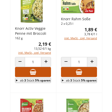
Knorr Rahm Soße
2 x 0,25 l
Knorr Activ Veggie
1,89 €
Penne mit Broccoli
3,78 €/1 l
162 g
inkl. MwSt., zzgl. Versand
2,19 €
13,52 €/1 kg
inkl. MwSt., zzgl. Versand
ANZAHL VERRINGERN
ANZAHL ERHÖHEN
ANZAHL VERRINGERN
ANZAHL ERHÖ
ab
3
Stück
5% sparen
ab
3
Stück
5% sparen