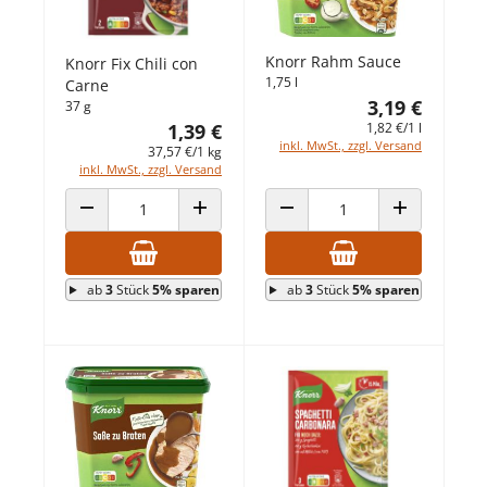
Knorr Rahm Sauce
Knorr Fix Chili con
1,75 l
Carne
3,19 €
37 g
1,82 €/1 l
1,39 €
inkl. MwSt., zzgl. Versand
37,57 €/1 kg
inkl. MwSt., zzgl. Versand
ANZAHL VERRINGERN
ANZAHL ERHÖHEN
ANZAHL VERRINGERN
ANZAHL ERHÖ
ab
3
Stück
5% sparen
ab
3
Stück
5% sparen