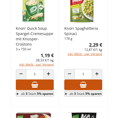
Knorr Quick Soup
Knorr Spaghetteria
Spargel-Cremesuppe
Spinaci
mit Knusper-
178 g
Croûtons
2,29 €
3 x 150 ml
12,87 €/1 kg
inkl. MwSt., zzgl. Versand
1,19 €
28,33 €/1 kg
inkl. MwSt., zzgl. Versand
ANZAHL VERRINGERN
ANZAHL ERHÖHEN
ANZAHL VERRINGERN
ANZAHL ERHÖ
ab
3
Stück
5% sparen
ab
3
Stück
5% sparen