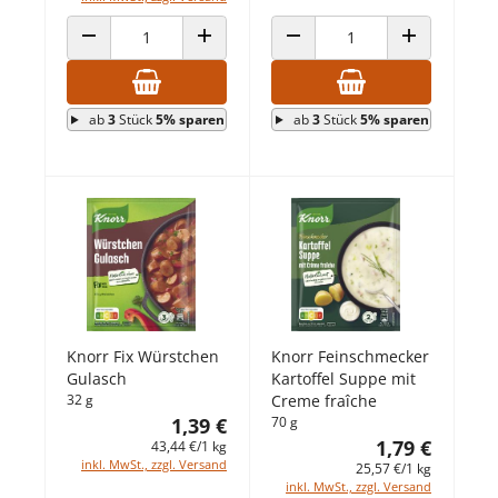
ANZAHL VERRINGERN
ANZAHL ERHÖHEN
ANZAHL VERRINGERN
ANZAHL ERHÖ
ab
3
Stück
5% sparen
ab
3
Stück
5% sparen
Knorr Fix Würstchen
Knorr Feinschmecker
Gulasch
Kartoffel Suppe mit
32 g
Creme fraîche
1,39 €
70 g
1,79 €
43,44 €/1 kg
inkl. MwSt., zzgl. Versand
25,57 €/1 kg
inkl. MwSt., zzgl. Versand