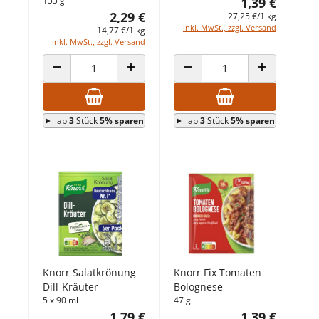
155 g
1,39 €
2,29 €
27,25 €/1 kg
inkl. MwSt., zzgl. Versand
14,77 €/1 kg
inkl. MwSt., zzgl. Versand
ANZAHL VERRINGERN
ANZAHL ERHÖHEN
ANZAHL VERRINGERN
ANZAHL ERHÖ
ab
3
Stück
5% sparen
ab
3
Stück
5% sparen
Knorr Salatkrönung
Knorr Fix Tomaten
Dill-Kräuter
Bolognese
5 x 90 ml
47 g
1,79 €
1,39 €