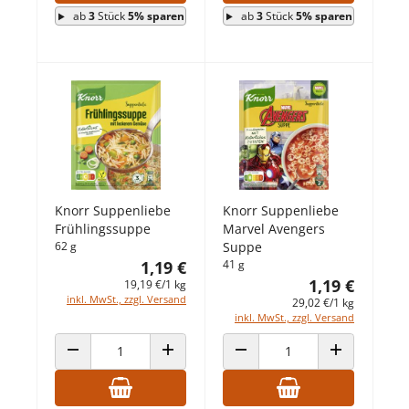
ab
3
Stück
5% sparen
ab
3
Stück
5% sparen
Knorr Suppenliebe
Knorr Suppenliebe
Frühlingssuppe
Marvel Avengers
62 g
Suppe
1,19 €
41 g
1,19 €
19,19 €/1 kg
inkl. MwSt., zzgl. Versand
29,02 €/1 kg
inkl. MwSt., zzgl. Versand
ANZAHL VERRINGERN
ANZAHL ERHÖHEN
ANZAHL VERRINGERN
ANZAHL ERHÖ