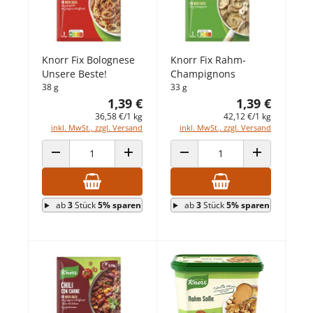
Knorr Fix Bolognese
Knorr Fix Rahm-
Unsere Beste!
Champignons
38 g
33 g
1,39 €
1,39 €
36,58 €/1 kg
42,12 €/1 kg
inkl. MwSt., zzgl. Versand
inkl. MwSt., zzgl. Versand
ANZAHL VERRINGERN
ANZAHL ERHÖHEN
ANZAHL VERRINGERN
ANZAHL ERHÖ
ab
3
Stück
5% sparen
ab
3
Stück
5% sparen