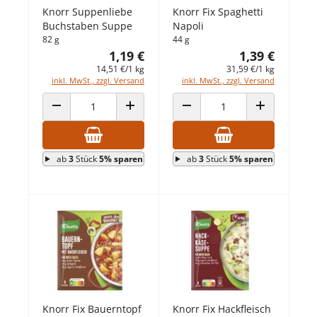
Knorr Suppenliebe
Knorr Fix Spaghetti
Buchstaben Suppe
Napoli
82 g
44 g
1,19 €
1,39 €
14,51 €/1 kg
31,59 €/1 kg
inkl. MwSt., zzgl. Versand
inkl. MwSt., zzgl. Versand
ANZAHL VERRINGERN
ANZAHL ERHÖHEN
ANZAHL VERRINGERN
ANZAHL ERHÖ
ab
3
Stück
5% sparen
ab
3
Stück
5% sparen
Knorr Fix Bauerntopf
Knorr Fix Hackfleisch