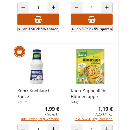
ANZAHL VERRINGERN
ANZAHL ERHÖHEN
ANZAHL VERRINGERN
ANZAHL ERHÖ
ab
3
Stück
5% sparen
ab
3
Stück
5% sparen
Knorr Knoblauch
Knorr Suppenliebe
Sauce
Hühnersuppe
250 ml
69 g
1,99 €
1,19 €
7,96 €/1 l
17,25 €/1 kg
inkl. MwSt., zzgl. Versand
inkl. MwSt., zzgl. Versand