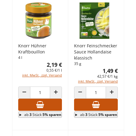
Knorr Hühner
Knorr Feinschmecker
Kraftbouillon
Sauce Hollandaise
4 l
klassisch
2,19 €
35 g
1,49 €
0,55 €/1 l
inkl. MwSt., zzgl. Versand
42,57 €/1 kg
inkl. MwSt., zzgl. Versand
ANZAHL VERRINGERN
ANZAHL ERHÖHEN
ANZAHL VERRINGERN
ANZAHL ERHÖ
ab
3
Stück
5% sparen
ab
3
Stück
5% sparen