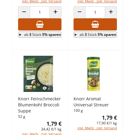
inkl. MwSt., zzgl. Versand
inkl. MwSt., zzgl. Versand
ANZAHL VERRINGERN
ANZAHL ERHÖHEN
ANZAHL VERRINGERN
ANZAHL ERHÖ
ab
3
Stück
5% sparen
ab
3
Stück
5% sparen
Knorr Feinschmecker
Knorr Aromat
Blumenkohl Broccoli
Universal Streuer
Suppe
100 g
52 g
1,79 €
1,79 €
17,90 €/1 kg
inkl. MwSt., zzgl. Versand
34,42 €/1 kg
inkl. MwSt., zzgl. Versand