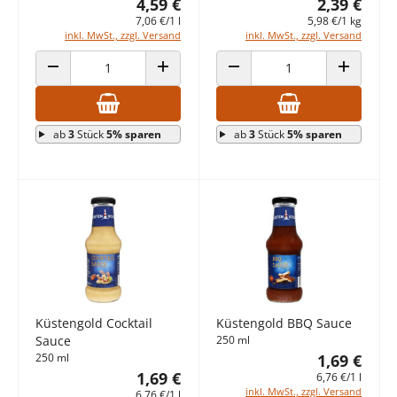
4,59 €
2,39 €
7,06 €/1 l
5,98 €/1 kg
inkl. MwSt., zzgl. Versand
inkl. MwSt., zzgl. Versand
ANZAHL VERRINGERN
ANZAHL ERHÖHEN
ANZAHL VERRINGERN
ANZAHL E
ab
3
Stück
5% sparen
ab
3
Stück
5% sparen
Küstengold Cocktail
Küstengold BBQ Sauce
Sauce
250 ml
250 ml
1,69 €
1,69 €
6,76 €/1 l
inkl. MwSt., zzgl. Versand
6,76 €/1 l