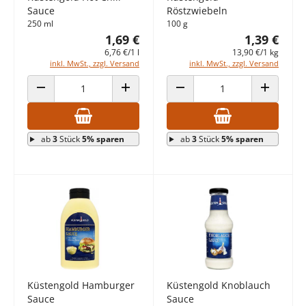
Sauce
Röstzwiebeln
250 ml
100 g
1,69 €
1,39 €
6,76 €/1 l
13,90 €/1 kg
inkl. MwSt., zzgl. Versand
inkl. MwSt., zzgl. Versand
ANZAHL VERRINGERN
ANZAHL ERHÖHEN
ANZAHL VERRINGERN
ANZAHL E
ab
3
Stück
5% sparen
ab
3
Stück
5% sparen
Küstengold Hamburger
Küstengold Knoblauch
Sauce
Sauce