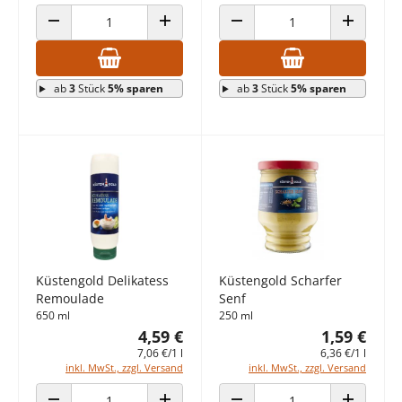
ANZAHL VERRINGERN
ANZAHL ERHÖHEN
ANZAHL VERRINGERN
ANZAHL E
ab
3
Stück
5% sparen
ab
3
Stück
5% sparen
Küstengold Delikatess
Küstengold Scharfer
Remoulade
Senf
650 ml
250 ml
4,59 €
1,59 €
7,06 €/1 l
6,36 €/1 l
inkl. MwSt., zzgl. Versand
inkl. MwSt., zzgl. Versand