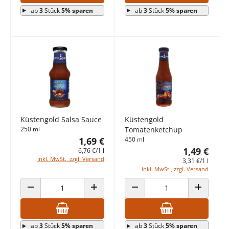
ab
3
Stück
5% sparen
ab
3
Stück
5% sparen
Küstengold Salsa Sauce
Küstengold
250 ml
Tomatenketchup
1,69 €
450 ml
1,49 €
6,76 €/1 l
inkl. MwSt., zzgl. Versand
3,31 €/1 l
inkl. MwSt., zzgl. Versand
ANZAHL VERRINGERN
ANZAHL ERHÖHEN
ANZAHL VERRINGERN
ANZAHL E
ab
3
Stück
5% sparen
ab
3
Stück
5% sparen