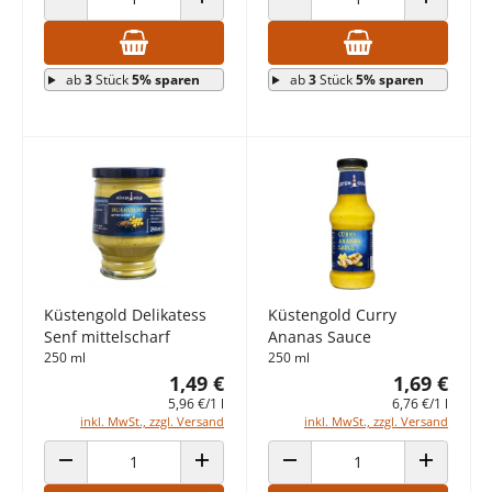
ANZAHL VERRINGERN
ANZAHL ERHÖHEN
ANZAHL VERRINGERN
ANZAHL E
ab
3
Stück
5% sparen
ab
3
Stück
5% sparen
Küstengold Delikatess
Küstengold Curry
Senf mittelscharf
Ananas Sauce
250 ml
250 ml
1,49 €
1,69 €
5,96 €/1 l
6,76 €/1 l
inkl. MwSt., zzgl. Versand
inkl. MwSt., zzgl. Versand
ANZAHL VERRINGERN
ANZAHL ERHÖHEN
ANZAHL VERRINGERN
ANZAHL E