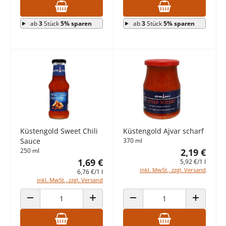
ab
3
Stück
5% sparen
ab
3
Stück
5% sparen
Küstengold Sweet Chili
Küstengold Ajvar scharf
Sauce
370 ml
250 ml
2,19 €
1,69 €
5,92 €/1 l
inkl. MwSt., zzgl. Versand
6,76 €/1 l
inkl. MwSt., zzgl. Versand
ANZAHL VERRINGERN
ANZAHL ERHÖHEN
ANZAHL VERRINGERN
ANZAHL E