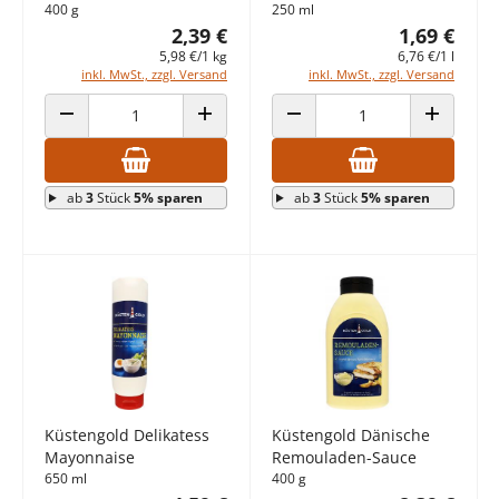
400 g
250 ml
2,39 €
1,69 €
5,98 €/1 kg
6,76 €/1 l
inkl. MwSt., zzgl. Versand
inkl. MwSt., zzgl. Versand
ANZAHL VERRINGERN
ANZAHL ERHÖHEN
ANZAHL VERRINGERN
ANZAHL E
ab
3
Stück
5% sparen
ab
3
Stück
5% sparen
Küstengold Delikatess
Küstengold Dänische
Mayonnaise
Remouladen-Sauce
650 ml
400 g