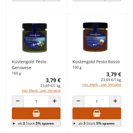
Küstengold Pesto
Küstengold Pesto Rosso
Genovese
160 g
160 g
3,79 €
3,79 €
23,69 €/1 kg
inkl. MwSt., zzgl. Versand
23,69 €/1 kg
inkl. MwSt., zzgl. Versand
ANZAHL VERRINGERN
ANZAHL ERHÖHEN
ANZAHL VERRINGERN
ANZAHL E
ab
3
Stück
5% sparen
ab
3
Stück
5% sparen