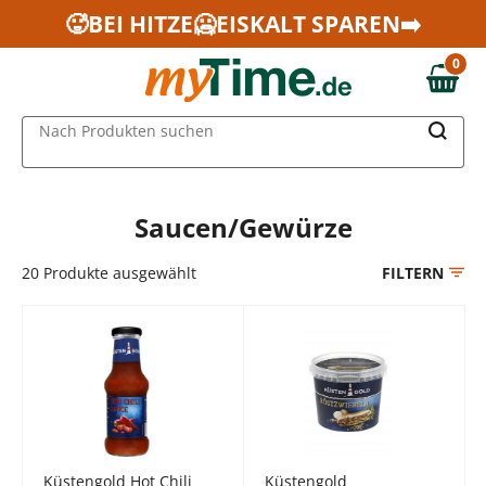
Zum Hauptinhalt springen
🥵BEI HITZE🥶EISKALT SPAREN➡️
Zur Navigation springen
0
Zur Suche springen
0,00 €
MAIN MENU
Nach Produkten suchen
Saucen/Gewürze
20
Produkte ausgewählt
FILTERN
Küstengold Hot Chili
Küstengold