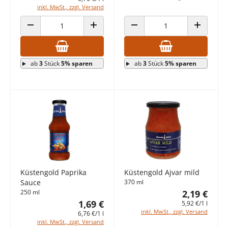
inkl. MwSt., zzgl. Versand
ANZAHL VERRINGERN
ANZAHL ERHÖHEN
ANZAHL VERRINGERN
ANZAHL E
ab
3
Stück
5% sparen
ab
3
Stück
5% sparen
Küstengold Paprika
Küstengold Ajvar mild
Sauce
370 ml
250 ml
2,19 €
1,69 €
5,92 €/1 l
inkl. MwSt., zzgl. Versand
6,76 €/1 l
inkl. MwSt., zzgl. Versand