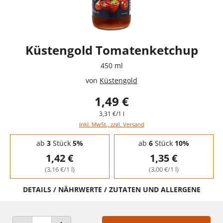
Küstengold Tomatenketchup
450 ml
von
Küstengold
1,49 €
3,31 €/1 l
inkl. MwSt., zzgl. Versand
Staffelpreise - Mengenrabatt
ab
3
Stück
5%
ab
6
Stück
10%
1,42 €
1,35 €
(3,16 €/1 l)
(3,00 €/1 l)
DETAILS / NÄHRWERTE / ZUTATEN UND ALLERGENE