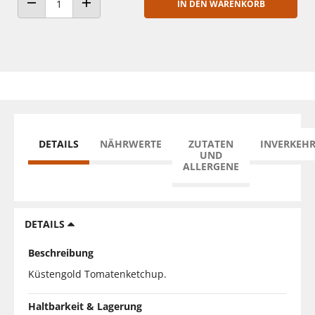
IN DEN WARENKORB
ANZAHL VERRINGERN
ANZAHL ERHÖHEN
DETAILS
NÄHRWERTE
ZUTATEN
INVERKEH
UND
ALLERGENE
DETAILS
Beschreibung
Küstengold Tomatenketchup.
Haltbarkeit & Lagerung