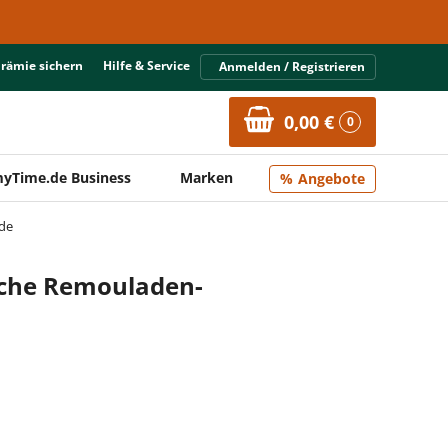
Prämie sichern
Hilfe & Service
Anmelden / Registrieren
0,00 €
0
yTime.de Business
Marken
Angebote
de
sche Remouladen-