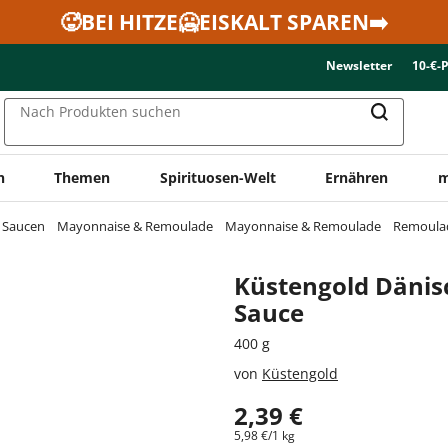
🥵BEI HITZE🥶EISKALT SPAREN➡️
Newsletter
10-€-
Nach Produkten suchen
n
Themen
Spirituosen-Welt
Ernähren
m
& Saucen
Mayonnaise & Remoulade
Mayonnaise & Remoulade
Remoula
Küstengold Däni
Sauce
400 g
von
Küstengold
2,39 €
5,98 €/1 kg