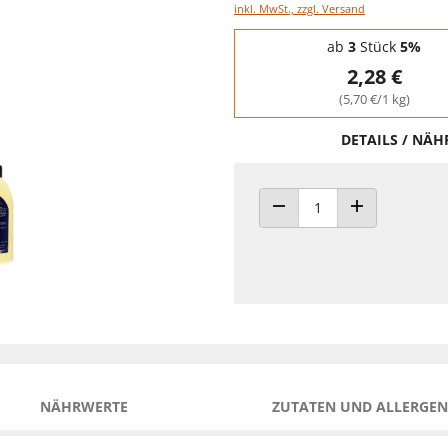
inkl. MwSt., zzgl. Versand
Staffelpreise - Mengenrabatt
ab
3
Stück
5%
2,28 €
(5,70 €/1 kg)
DETAILS / NÄ
ANZAHL VERRINGERN
ANZAHL ERHÖH
NÄHRWERTE
ZUTATEN UND ALLERGEN