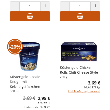
ANZAHL VERRINGERN
ANZAHL ERHÖHEN
ANZAHL VERRINGERN
ANZAHL E
-20%
Küstengold Chicken
Rolls Chili Cheese Style
Küstengold Cookie
250 g
Dough mit
3,69 €
Keksteigstückchen
14,76 €/1 kg
500 ml
inkl. MwSt., zzgl. Versand
3,69 €
2,95 €
5,90 €/1 l
Tiefstpreis: 3,69 €*