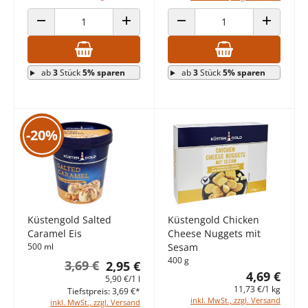
ANZAHL VERRINGERN
ANZAHL ERHÖHEN
ANZAHL VERRINGERN
ANZAHL E
ab
3
Stück
5% sparen
ab
3
Stück
5% sparen
-20%
Küstengold Salted
Küstengold Chicken
Caramel Eis
Cheese Nuggets mit
500 ml
Sesam
400 g
3,69 €
2,95 €
4,69 €
5,90 €/1 l
11,73 €/1 kg
Tiefstpreis: 3,69 €*
inkl. MwSt., zzgl. Versand
inkl. MwSt., zzgl. Versand