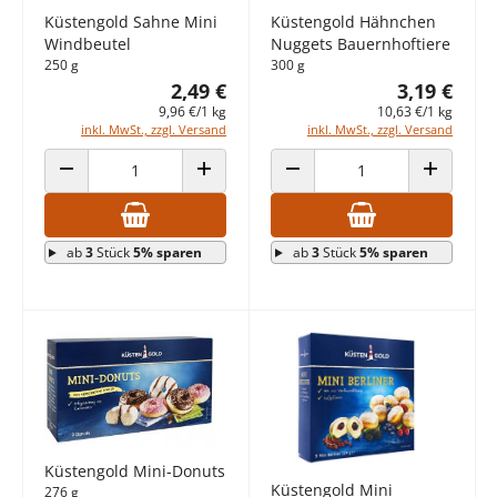
Küstengold Sahne Mini
Küstengold Hähnchen
Windbeutel
Nuggets Bauernhoftiere
250 g
300 g
2,49 €
3,19 €
9,96 €/1 kg
10,63 €/1 kg
inkl. MwSt., zzgl. Versand
inkl. MwSt., zzgl. Versand
ANZAHL VERRINGERN
ANZAHL ERHÖHEN
ANZAHL VERRINGERN
ANZAHL E
ab
3
Stück
5% sparen
ab
3
Stück
5% sparen
Küstengold Mini-Donuts
Küstengold Mini
276 g