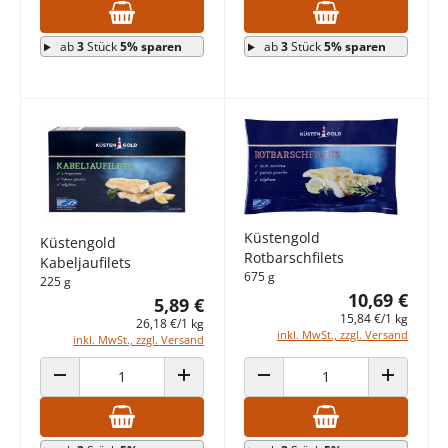
ab
3
Stück
5% sparen
ab
3
Stück
5% sparen
Küstengold
Küstengold
Rotbarschfilets
Kabeljaufilets
675 g
225 g
10,69 €
5,89 €
15,84 €/1 kg
26,18 €/1 kg
inkl. MwSt., zzgl. Versand
inkl. MwSt., zzgl. Versand
ANZAHL VERRINGERN
ANZAHL ERHÖHEN
ANZAHL VERRINGERN
ANZAHL E