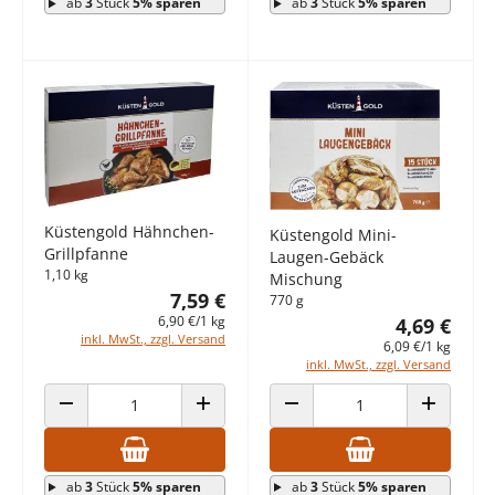
ab
3
Stück
5% sparen
ab
3
Stück
5% sparen
Küstengold Hähnchen-
Küstengold Mini-
Grillpfanne
Laugen-Gebäck
1,10 kg
Mischung
7,59 €
770 g
6,90 €/1 kg
4,69 €
inkl. MwSt., zzgl. Versand
6,09 €/1 kg
inkl. MwSt., zzgl. Versand
ANZAHL VERRINGERN
ANZAHL ERHÖHEN
ANZAHL VERRINGERN
ANZAHL E
ab
3
Stück
5% sparen
ab
3
Stück
5% sparen