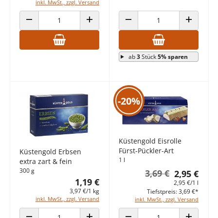
inkl. MwSt., zzgl. Versand
ANZAHL VERRINGERN
ANZAHL ERHÖHEN
ANZAHL VERRINGERN
ANZAHL E
ab
3
Stück
5% sparen
-20%
Küstengold Eisrolle
Fürst-Pückler-Art
Küstengold Erbsen
1 l
extra zart & fein
300 g
3,69 €
2,95 €
1,19 €
2,95 €/1 l
3,97 €/1 kg
Tiefstpreis: 3,69 €*
inkl. MwSt., zzgl. Versand
inkl. MwSt., zzgl. Versand