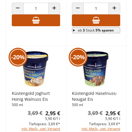
ANZAHL VERRINGERN
ANZAHL ERHÖHEN
ANZAHL VERRINGERN
ANZAHL E
ab
3
Stück
5% sparen
-20%
-20%
Küstengold Joghurt
Küstengold Haselnuss-
Honig Walnuss Eis
Nougat Eis
500 ml
500 ml
3,69 €
3,69 €
2,95 €
2,95 €
5,90 €/1 l
5,90 €/1 l
Tiefstpreis: 3,69 €*
Tiefstpreis: 3,69 €*
inkl. MwSt., zzgl. Versand
inkl. MwSt., zzgl. Versand