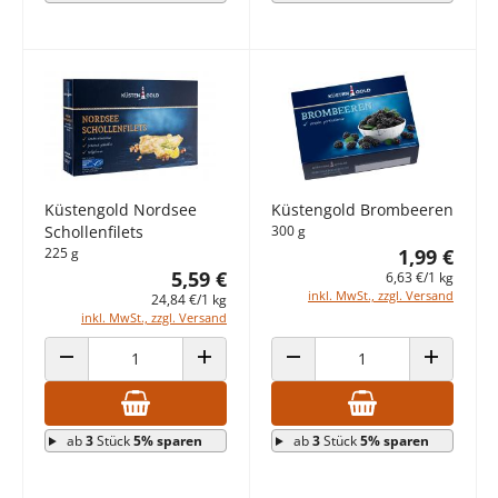
Küstengold Nordsee
Küstengold Brombeeren
Schollenfilets
300 g
225 g
1,99 €
5,59 €
6,63 €/1 kg
inkl. MwSt., zzgl. Versand
24,84 €/1 kg
inkl. MwSt., zzgl. Versand
ANZAHL VERRINGERN
ANZAHL ERHÖHEN
ANZAHL VERRINGERN
ANZAHL E
ab
3
Stück
5% sparen
ab
3
Stück
5% sparen