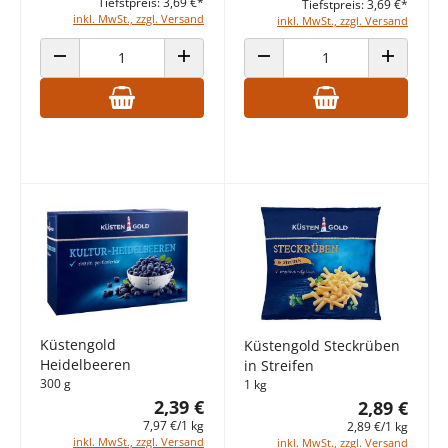
Tiefstpreis: 3,69 €*
Tiefstpreis: 3,69 €*
inkl. MwSt., zzgl. Versand
inkl. MwSt., zzgl. Versand
ANZAHL VERRINGERN
ANZAHL ERHÖHEN
ANZAHL VERRINGERN
ANZAHL E
Küstengold
Küstengold Steckrüben
Heidelbeeren
in Streifen
300 g
1 kg
2,39 €
2,89 €
7,97 €/1 kg
2,89 €/1 kg
inkl. MwSt., zzgl. Versand
inkl. MwSt., zzgl. Versand