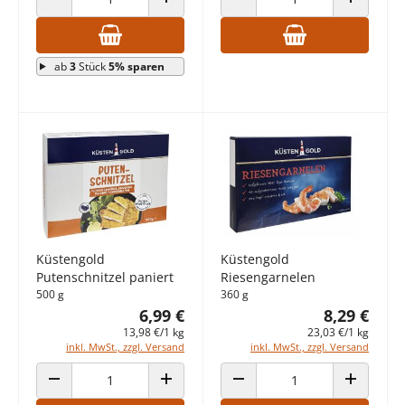
ANZAHL VERRINGERN
ANZAHL ERHÖHEN
ANZAHL VERRINGERN
ANZAHL E
ab
3
Stück
5% sparen
Küstengold
Küstengold
Putenschnitzel paniert
Riesengarnelen
500 g
360 g
6,99 €
8,29 €
13,98 €/1 kg
23,03 €/1 kg
inkl. MwSt., zzgl. Versand
inkl. MwSt., zzgl. Versand
ANZAHL VERRINGERN
ANZAHL ERHÖHEN
ANZAHL VERRINGERN
ANZAHL E