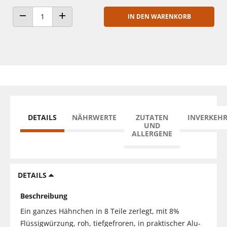
IN DEN WARENKORB
ANZAHL VERRINGERN
ANZAHL ERHÖHEN
DETAILS
NÄHRWERTE
ZUTATEN
INVERKEH
UND
ALLERGENE
DETAILS
Beschreibung
Ein ganzes Hähnchen in 8 Teile zerlegt, mit 8%
Flüssigwürzung, roh, tiefgefroren, in praktischer Alu-