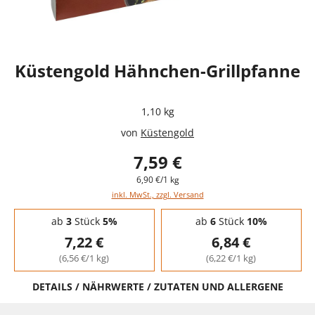
Küstengold Hähnchen-Grillpfanne
1,10 kg
von
Küstengold
7,59 €
6,90 €/1 kg
inkl. MwSt., zzgl. Versand
Staffelpreise - Mengenrabatt
ab
3
Stück
5%
ab
6
Stück
10%
7,22 €
6,84 €
(6,56 €/1 kg)
(6,22 €/1 kg)
DETAILS / NÄHRWERTE / ZUTATEN UND ALLERGENE