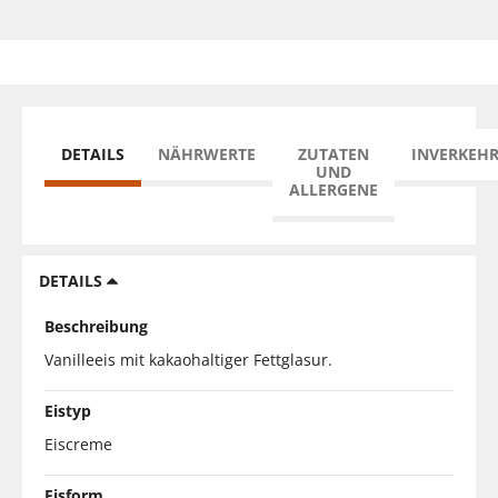
DETAILS
NÄHRWERTE
ZUTATEN
INVERKEH
UND
ALLERGENE
DETAILS
Beschreibung
Vanilleeis mit kakaohaltiger Fettglasur.
Eistyp
Eiscreme
Eisform