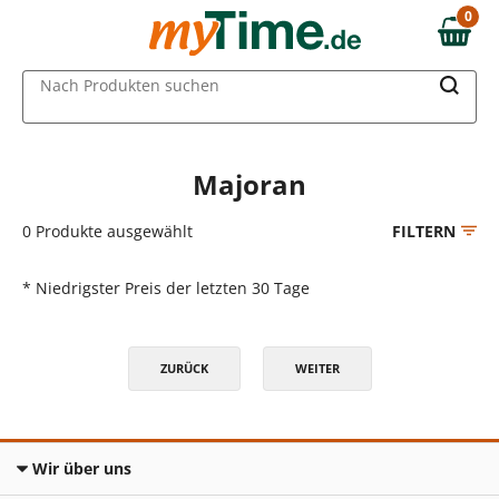
Zum Hauptinhalt springen
0
0,00 €
Zur Navigation springen
MAIN MENU
Nach Produkten suchen
Zur Suche springen
Majoran
0
Produkte ausgewählt
FILTERN
* Niedrigster Preis der letzten 30 Tage
ZURÜCK
WEITER
Wir über uns