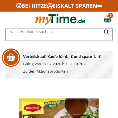
Zum Hauptinhalt springen
🥵BEI HITZE🥶EISKALT SPAREN➡️
Zur Navigation springen
0
Zur Suche springen
0,00 €
MAIN MENU
Nach Produkten suchen
Vorteilskauf: Kaufe für 6,- € und spare 1,- €
Gültig von 27.07.2026 bis 31.10.2026
Zu den Aktionsprodukten