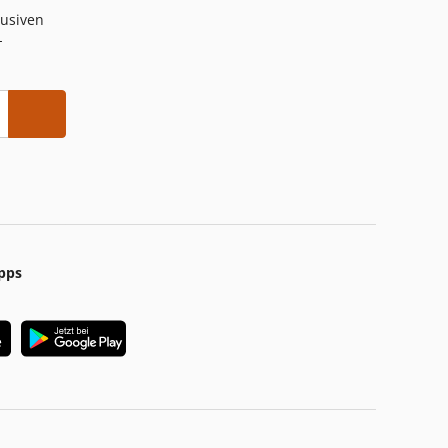
lusiven
-
pps