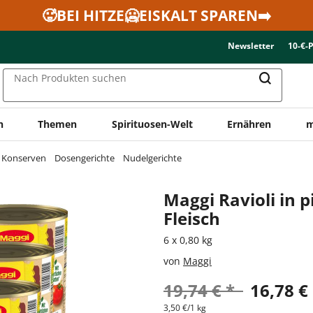
🥵BEI HITZE🥶EISKALT SPAREN➡️
Newsletter
10-€-
Nach Produkten suchen
n
Themen
Spirituosen-Welt
Ernähren
m
& Konserven
Dosengerichte
Nudelgerichte
Maggi Ravioli in 
Fleisch
6 x 0,80 kg
von
Maggi
19,74 € *
16,78 €
3,50 €/1 kg