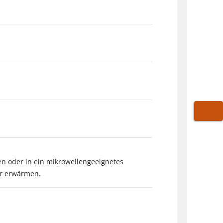
WARE
en oder in ein mikrowellengeeignetes
er erwärmen.