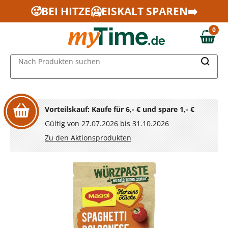
Zum Hauptinhalt springen
🥵BEI HITZE🥶EISKALT SPAREN➡️
Zur Navigation springen
0
Zur Suche springen
0,00 €
MAIN MENU
Nach Produkten suchen
Vorteilskauf: Kaufe für 6,- € und spare 1,- €
Gültig von 27.07.2026 bis 31.10.2026
Zu den Aktionsprodukten