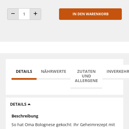
IN DEN WARENKORB
ANZAHL VERRINGERN
ANZAHL ERHÖHEN
DETAILS
NÄHRWERTE
ZUTATEN
INVERKEH
UND
ALLERGENE
DETAILS
Beschreibung
So hat Oma Bolognese gekocht: Ihr Geheimrezept mit