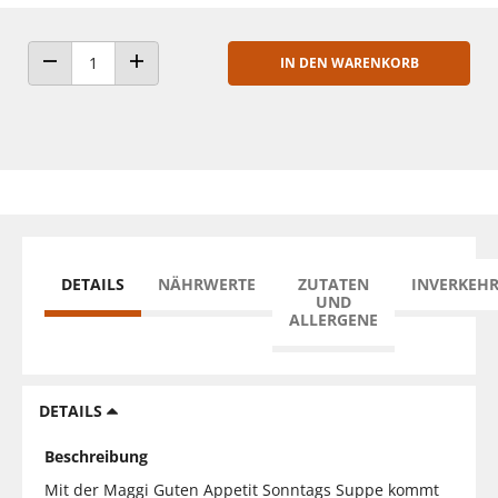
IN DEN WARENKORB
ANZAHL VERRINGERN
ANZAHL ERHÖHEN
DETAILS
NÄHRWERTE
ZUTATEN
INVERKEH
UND
ALLERGENE
DETAILS
Beschreibung
Mit der Maggi Guten Appetit Sonntags Suppe kommt