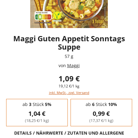
Maggi Guten Appetit Sonntags
Suppe
57 g
von
Maggi
1,09 €
19,12 €/1 kg
inkl. MwSt., zzgl. Versand
Staffelpreise - Mengenrabatt
ab
3
Stück
5%
ab
6
Stück
10%
1,04 €
0,99 €
(18,25 €/1 kg)
(17,37 €/1 kg)
DETAILS / NÄHRWERTE / ZUTATEN UND ALLERGENE