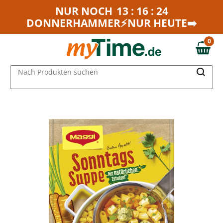
Zum Hauptinhalt springen
NUR NOCH
13 : 16 : 24
DONNERHAMMER⚡NUR HEUTE➡️
Zur Navigation springen
Zur Suche springen
0
0,00 €
MAIN MENU
Nach Produkten suchen