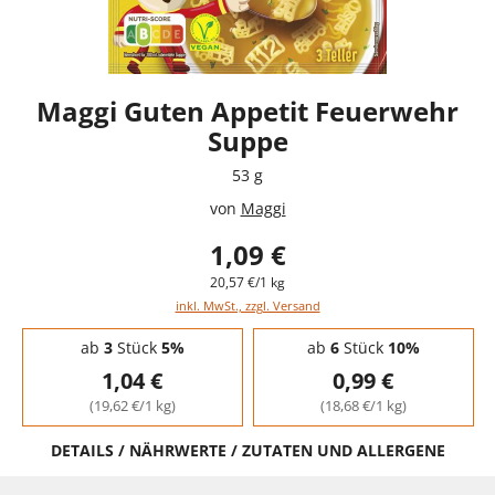
Maggi Guten Appetit Feuerwehr
Suppe
53 g
von
Maggi
1,09 €
20,57 €/1 kg
inkl. MwSt., zzgl. Versand
Staffelpreise - Mengenrabatt
ab
3
Stück
5%
ab
6
Stück
10%
1,04 €
0,99 €
(19,62 €/1 kg)
(18,68 €/1 kg)
DETAILS / NÄHRWERTE / ZUTATEN UND ALLERGENE