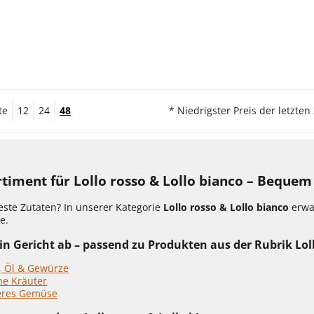
te
12
24
48
* Niedrigster Preis der letzten
rtiment für Lollo rosso & Lollo bianco – Beque
este Zutaten? In unserer Kategorie
Lollo rosso & Lollo bianco
erwar
e.
n Gericht ab – passend zu Produkten aus der Rubrik Loll
, Öl & Gewürze
he Kräuter
eres Gemüse