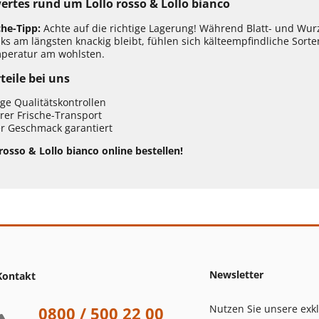
rtes rund um Lollo rosso & Lollo bianco
che-Tipp:
Achte auf die richtige Lagerung! Während Blatt- und W
s am längsten knackig bleibt, fühlen sich kälteempfindliche Sorten
peratur am wohlsten.
teile bei uns
ge Qualitätskontrollen
rer Frische-Transport
r Geschmack garantiert
 rosso & Lollo bianco online bestellen!
Newsletter
Kontakt
Nutzen Sie unsere exk
0800 / 500 22 00