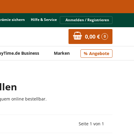
Prämie sichern
Hilfe & Service
Anmelden / Registrieren
0,00 €
0
yTime.de Business
Marken
Angebote
llen
quem online bestellbar.
Vorherige Seite
Nächste Seit
Seite 1 von 1