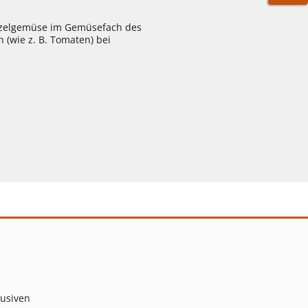
WARE
urzelgemüse im Gemüsefach des
 (wie z. B. Tomaten) bei
lusiven