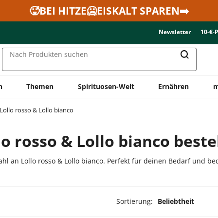
🥵BEI HITZE🥶EISKALT SPAREN➡️
Newsletter
10-€-
Nach Produkten suchen
n
Themen
Spirituosen-Welt
Ernähren
m
Lollo rosso & Lollo bianco
lo rosso & Lollo bianco beste
l an Lollo rosso & Lollo bianco. Perfekt für deinen Bedarf und be
Sortierung:
Beliebtheit
ukte ausgewählt