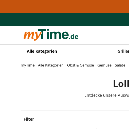
Zum Hauptinhalt springen
Zur Navigation springen
Zur Suche springen
Alle Kategorien
Grille
myTime
Alle Kategorien
Obst & Gemüse
Gemüse
Salate
Lol
Entdecke unsere Auswah
Filter
0 Prod