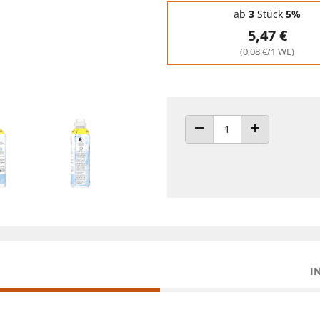
Staffelpreise - Mengenrabatt
ab
3
Stück
5%
5,47 €
(0,08 €/1 WL)
ANZAHL VERRINGERN
ANZAHL ERHÖH
I