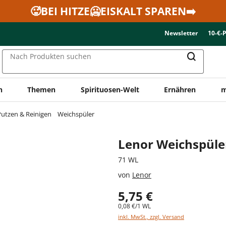
🥵BEI HITZE🥶EISKALT SPAREN➡️
Newsletter
10-€-
Nach Produkten suchen
n
Themen
Spirituosen-Welt
Ernähren
m
utzen & Reinigen
Weichspüler
Lenor Weichspüler
71 WL
von
Lenor
5,75 €
0,08 €/1 WL
inkl. MwSt., zzgl. Versand