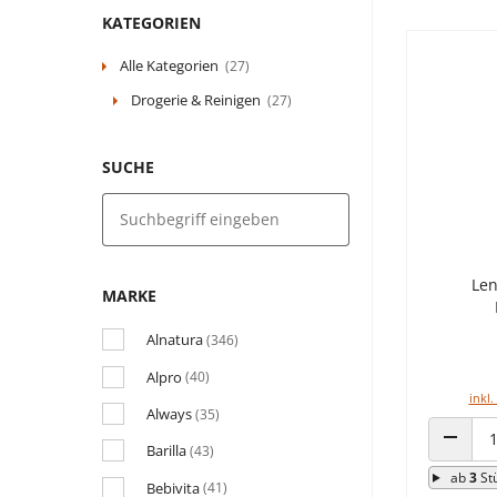
KATEGORIEN
Alle Kategorien
(27)
Drogerie & Reinigen
(27)
SUCHE
Len
MARKE
Alnatura
(346)
Alpro
(40)
inkl.
Always
(35)
Barilla
(43)
ANZAHL
ab
3
St
Bebivita
(41)