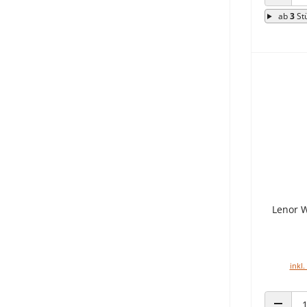
ANZAHL
ab
3
St
Lenor W
inkl.