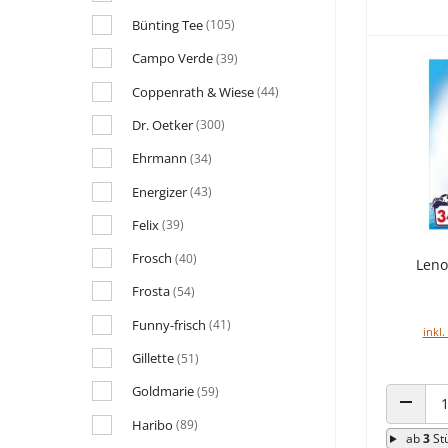
Bünting Tee
(105)
Campo Verde
(39)
Coppenrath & Wiese
(44)
Dr. Oetker
(300)
Ehrmann
(34)
Energizer
(43)
Felix
(39)
Frosch
(40)
Leno
Frosta
(54)
Funny-frisch
(41)
inkl.
Gillette
(51)
Goldmarie
(59)
ANZAHL
Haribo
(89)
ab
3
St