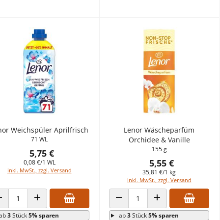
nor Weichspüler Aprilfrisch
Lenor Wäscheparfüm
71 WL
Orchidee & Vanille
155 g
5,75 €
5,55 €
0,08 €/1 WL
inkl. MwSt., zzgl. Versand
35,81 €/1 kg
inkl. MwSt., zzgl. Versand
ANZAHL VERRINGERN
ANZAHL ERHÖHEN
ANZAHL VERRINGERN
ANZAHL ERHÖHEN
ab
3
Stück
5% sparen
ab
3
Stück
5% sparen