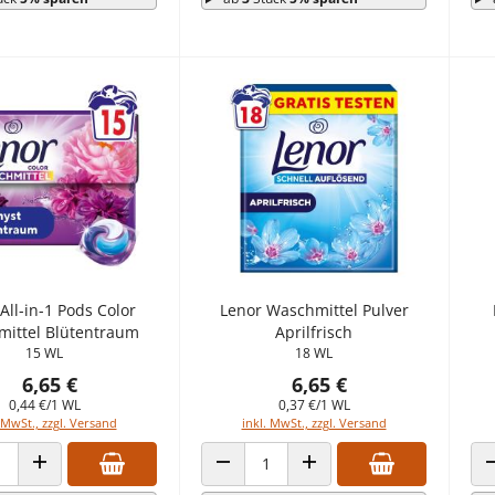
All-in-1 Pods Color
Lenor Waschmittel Pulver
ittel Blütentraum
Aprilfrisch
15 WL
18 WL
6,65 €
6,65 €
0,44 €/1 WL
0,37 €/1 WL
 MwSt., zzgl. Versand
inkl. MwSt., zzgl. Versand
 VERRINGERN
ANZAHL ERHÖHEN
ANZAHL VERRINGERN
ANZAHL ERHÖHEN