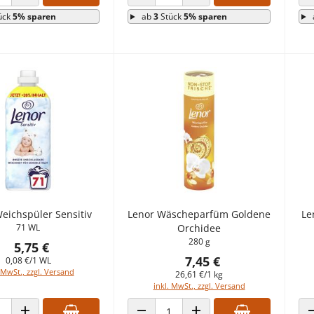
 VERRINGERN
ANZAHL ERHÖHEN
ANZAHL VERRINGERN
ANZAHL ERHÖHEN
ück
5% sparen
ab
3
Stück
5% sparen
eichspüler Sensitiv
Lenor Wäscheparfüm Goldene
Le
71 WL
Orchidee
280 g
5,75 €
7,45 €
0,08 €/1 WL
 MwSt., zzgl. Versand
26,61 €/1 kg
inkl. MwSt., zzgl. Versand