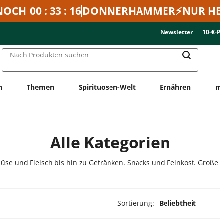
NOCH
00 : 33 : 16
DONNERHAMMER⚡NUR HE
Newsletter
10-€-
Nach Produkten suchen
n
Themen
Spirituosen-Welt
Ernähren
m
Alle Kategorien
üse und Fleisch bis hin zu Getränken, Snacks und Feinkost. Große
Sortierung:
Beliebtheit
dukte ausgewählt