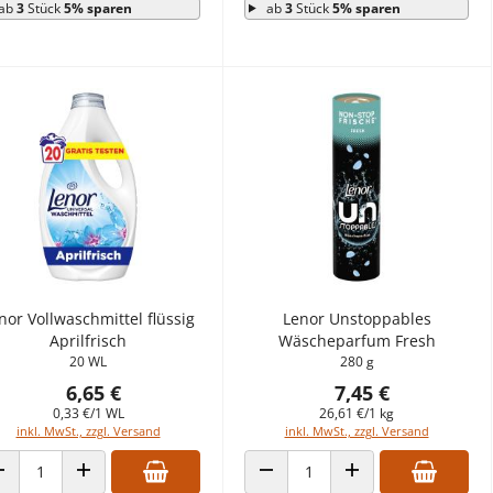
ab
3
Stück
5% sparen
ab
3
Stück
5% sparen
nor Vollwaschmittel flüssig
Lenor Unstoppables
Aprilfrisch
Wäscheparfum Fresh
20 WL
280 g
6,65 €
7,45 €
0,33 €/1 WL
26,61 €/1 kg
inkl. MwSt., zzgl. Versand
inkl. MwSt., zzgl. Versand
ANZAHL VERRINGERN
ANZAHL ERHÖHEN
ANZAHL VERRINGERN
ANZAHL ERHÖHEN