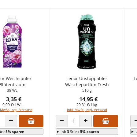
or Weichspüler
Lenor Unstoppables
L
Blütentraum
Wäscheparfüm Fresh
38 WL
510 g
3,35 €
14,95 €
0,09 €/1 WL
29,31 €/1 kg
 MwSt., zzgl. Versand
inkl. MwSt., zzgl. Versand
 VERRINGERN
ANZAHL ERHÖHEN
ANZAHL VERRINGERN
ANZAHL ERHÖHEN
ück
5% sparen
ab
3
Stück
5% sparen