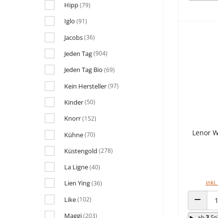
Hipp
(79)
Iglo
(91)
Jacobs
(36)
Jeden Tag
(904)
Jeden Tag Bio
(69)
Kein Hersteller
(97)
Kinder
(50)
Knorr
(152)
Lenor W
Kühne
(70)
Küstengold
(278)
La Ligne
(40)
inkl.
Lien Ying
(36)
Like
(102)
ANZAHL
Maggi
(203)
ab
3
St