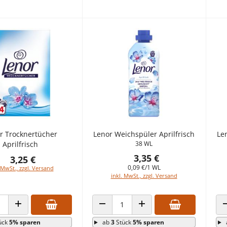
r Trocknertücher
Lenor Weichspüler Aprilfrisch
Le
Aprilfrisch
38 WL
3,35 €
3,25 €
0,09 €/1 WL
 MwSt., zzgl. Versand
inkl. MwSt., zzgl. Versand
 VERRINGERN
ANZAHL ERHÖHEN
ANZAHL VERRINGERN
ANZAHL ERHÖHEN
ück
5% sparen
ab
3
Stück
5% sparen