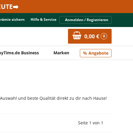
UTE➡️
Prämie sichern
Hilfe & Service
Anmelden / Registrieren
0,00 €
0
yTime.de Business
Marken
Angebote
 Auswahl und beste Qualität direkt zu dir nach Hause!
Vorherige Seite
Nächste Seit
Seite 1 von 1