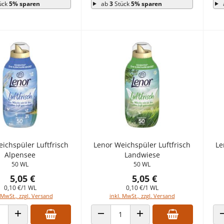
ück
5% sparen
ab
3
Stück
5% sparen
ichspüler Luftfrisch
Lenor Weichspüler Luftfrisch
Le
Alpensee
Landwiese
50 WL
50 WL
5,05 €
5,05 €
0,10 €/1 WL
0,10 €/1 WL
 MwSt., zzgl. Versand
inkl. MwSt., zzgl. Versand
 VERRINGERN
ANZAHL ERHÖHEN
ANZAHL VERRINGERN
ANZAHL ERHÖHEN