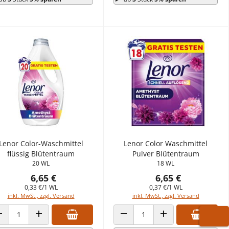
Lenor Color-Waschmittel
Lenor Color Waschmittel
flüssig Blütentraum
Pulver Blütentraum
20 WL
18 WL
6,65 €
6,65 €
0,33 €/1 WL
0,37 €/1 WL
inkl. MwSt., zzgl. Versand
inkl. MwSt., zzgl. Versand
ANZAHL VERRINGERN
ANZAHL ERHÖHEN
ANZAHL VERRINGERN
ANZAHL ERHÖHEN
WARE