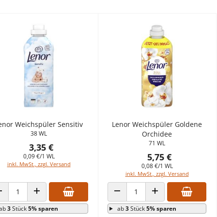
enor Weichspüler Sensitiv
Lenor Weichspüler Goldene
38 WL
Orchidee
71 WL
3,35 €
5,75 €
0,09 €/1 WL
inkl. MwSt., zzgl. Versand
0,08 €/1 WL
inkl. MwSt., zzgl. Versand
ANZAHL VERRINGERN
ANZAHL ERHÖHEN
ANZAHL VERRINGERN
ANZAHL ERHÖHEN
ab
3
Stück
5% sparen
ab
3
Stück
5% sparen