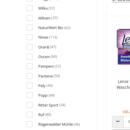
Milka
(57)
Milram
(37)
NaturWert Bio
(62)
Nivea
(113)
Oral-B
(47)
Osram
(60)
Pampers
(57)
Pantene
(59)
Lenor 
Pely
(44)
Waschm
Popp
(49)
Ritter Sport
(34)
inkl.
Ruf
(80)
Rügenwalder Mühle
(46)
ANZAHL