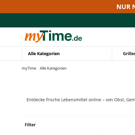
Zum Hauptinhalt springen
NUR 
Zur Navigation springen
Zur Suche springen
Alle Kategorien
Grille
myTime
Alle Kategorien
Entdecke frische Lebensmittel online – von Obst, Gem
Filter
27 Pro