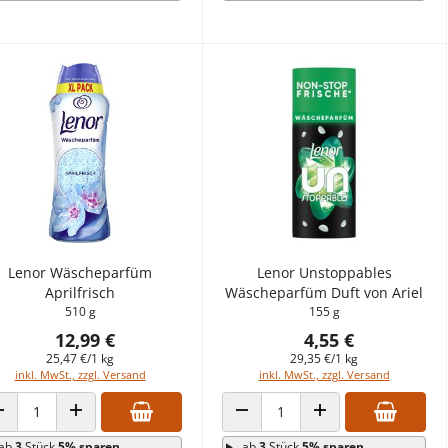
Lenor Wäscheparfüm
Lenor Unstoppables
Aprilfrisch
Wäscheparfüm Duft von Ariel
510 g
155 g
12,99 €
4,55 €
25,47 €/1 kg
29,35 €/1 kg
inkl. MwSt., zzgl. Versand
inkl. MwSt., zzgl. Versand
ANZAHL VERRINGERN
ANZAHL ERHÖHEN
ANZAHL VERRINGERN
ANZAHL ERHÖHEN
ab
3
Stück
5% sparen
ab
3
Stück
5% sparen