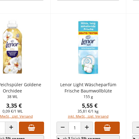
eichspüler Goldene
Lenor Light Wäscheparfüm
Orchidee
Frische Baumwollblüte
38 WL
155 g
3,35 €
5,55 €
0,09 €/1 WL
35,81 €/1 kg
 MwSt., zzgl. Versand
inkl. MwSt., zzgl. Versand
 VERRINGERN
ANZAHL ERHÖHEN
ANZAHL VERRINGERN
ANZAHL ERHÖHEN
ück
5% sparen
ab
3
Stück
5% sparen