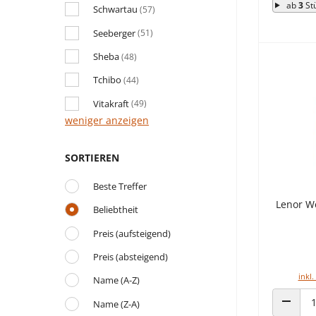
ab
3
St
Schwartau
(57)
Seeberger
(51)
Sheba
(48)
Tchibo
(44)
Vitakraft
(49)
weniger anzeigen
SORTIEREN
Beste Treffer
Lenor We
Beliebtheit
Preis (aufsteigend)
Preis (absteigend)
inkl.
Name (A-Z)
Name (Z-A)
ANZAHL