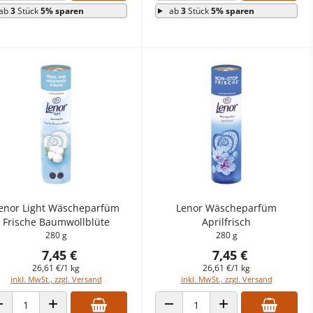
ab
3
Stück
5% sparen
ab
3
Stück
5% sparen
enor Light Wäscheparfüm
Lenor Wäscheparfüm
Frische Baumwollblüte
Aprilfrisch
280 g
280 g
7,45 €
7,45 €
26,61 €/1 kg
26,61 €/1 kg
inkl. MwSt., zzgl. Versand
inkl. MwSt., zzgl. Versand