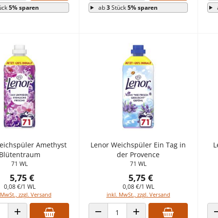
ück
5% sparen
ab
3
Stück
5% sparen
eichspüler Amethyst
Lenor Weichspüler Ein Tag in
L
Blütentraum
der Provence
71 WL
71 WL
5,75 €
5,75 €
0,08 €/1 WL
0,08 €/1 WL
 MwSt., zzgl. Versand
inkl. MwSt., zzgl. Versand