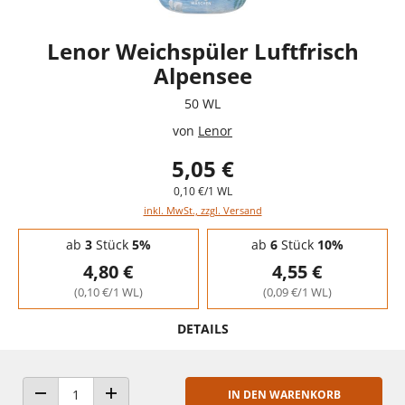
Lenor Weichspüler Luftfrisch
Alpensee
50 WL
von
Lenor
5,05 €
0,10 €/1 WL
inkl. MwSt., zzgl. Versand
Staffelpreise - Mengenrabatt
ab
3
Stück
5%
ab
6
Stück
10%
4,80 €
4,55 €
(0,10 €/1 WL)
(0,09 €/1 WL)
DETAILS
IN DEN WARENKORB