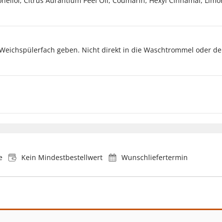
ronellol, Citrus Aurantium Peel Oil, Coumarin, Hexyl Cinnamal, Limo
 Weichspülerfach geben. Nicht direkt in die Waschtrommel oder d
e
Kein Mindestbestellwert
Wunschliefertermin