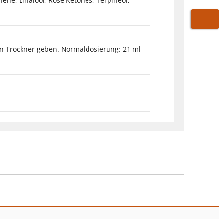
nene, Linalool, Rose Ketones, Terpineol,
WARE
en Trockner geben. Normaldosierung: 21 ml