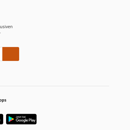
lusiven
-
pps