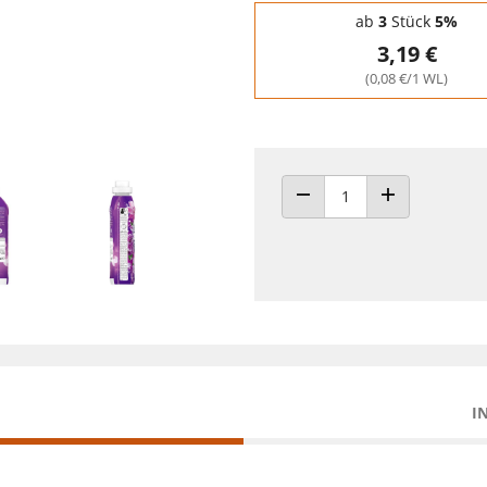
Staffelpreise - Mengenrabatt
ab
3
Stück
5%
3,19 €
(0,08 €/1 WL)
ANZAHL VERRINGERN
ANZAHL ERHÖH
I