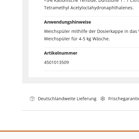
<5% Kationische Tenside, Duftstoffe 1 . 1 Cit
Tetramethyl Acetyloctahydronaphthalenes.
Anwendungshinweise
Weichspüler mithilfe der Dosierkappe in das
Weichspüler für 4-5 kg Wäsche.
Artikelnummer
4501013509
Deutschlandweite Lieferung
Frischegaranti