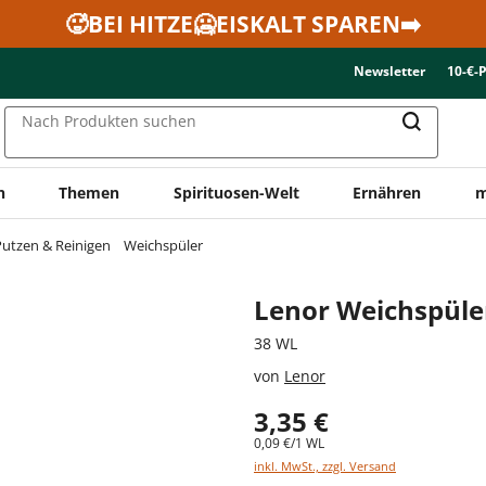
🥵BEI HITZE🥶EISKALT SPAREN➡️
Newsletter
10-€-
Nach Produkten suchen
n
Themen
Spirituosen-Welt
Ernähren
m
utzen & Reinigen
Weichspüler
Lenor Weichspüle
38 WL
von
Lenor
3,35 €
0,09 €/1 WL
inkl. MwSt., zzgl. Versand