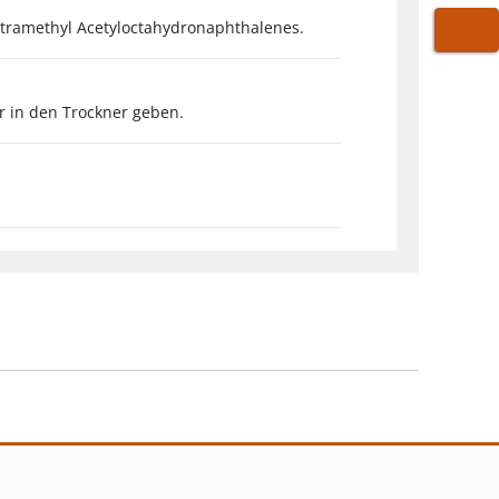
Tetramethyl Acetyloctahydronaphthalenes.
WARE
r in den Trockner geben.