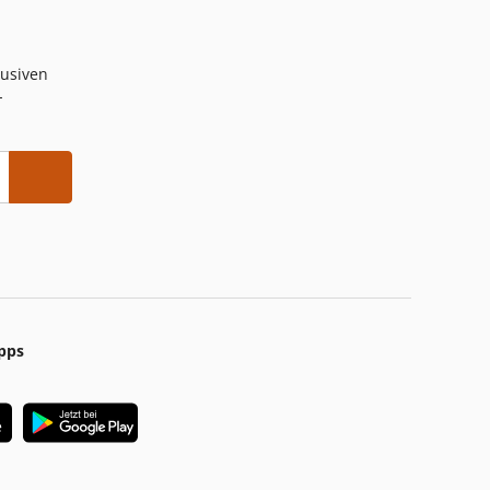
lusiven
-
pps