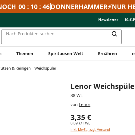
NOCH
00 : 10 : 46
DONNERHAMMER⚡NUR HE
Newsletter
10-€-
Nach Produkten suchen
n
Themen
Spirituosen-Welt
Ernähren
m
utzen & Reinigen
Weichspüler
Lenor Weichspüler
38 WL
von
Lenor
3,35 €
0,09 €/1 WL
inkl. MwSt., zzgl. Versand