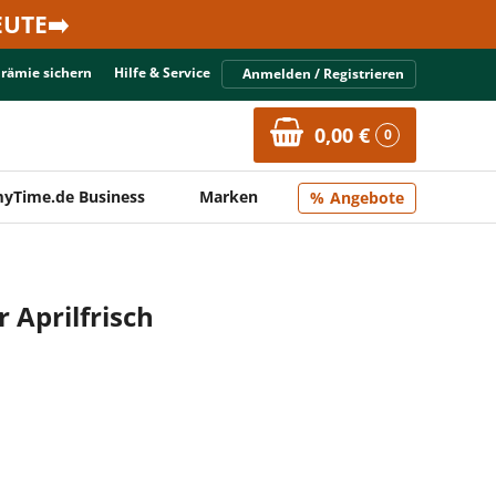
UTE➡️
Prämie sichern
Hilfe & Service
Anmelden / Registrieren
0,00 €
0
yTime.de Business
Marken
Angebote
 Aprilfrisch