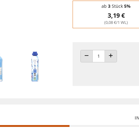
Staffelpreise - Mengenrabatt
ab
3
Stück
5%
3,19 €
(0,08 €/1 WL)
ANZAHL VERRINGERN
ANZAHL ERHÖH
I