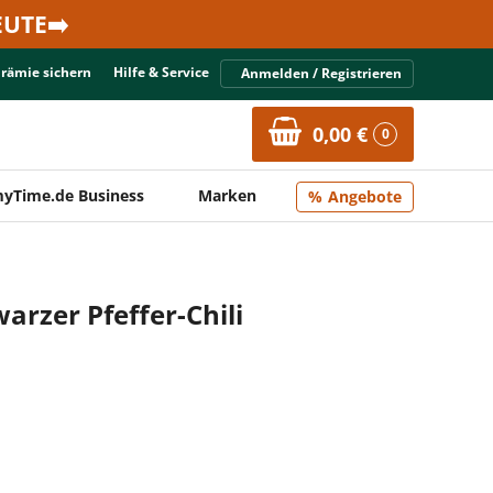
UTE➡️
Prämie sichern
Hilfe & Service
Anmelden / Registrieren
0,00 €
0
yTime.de Business
Marken
Angebote
rzer Pfeffer-Chili