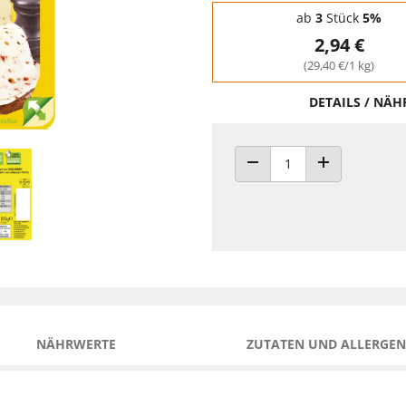
Staffelpreise - Mengenrabatt
ab
3
Stück
5%
2,94 €
(29,40 €/1 kg)
DETAILS / NÄ
ANZAHL VERRINGERN
ANZAHL ERHÖH
NÄHRWERTE
ZUTATEN UND ALLERGEN