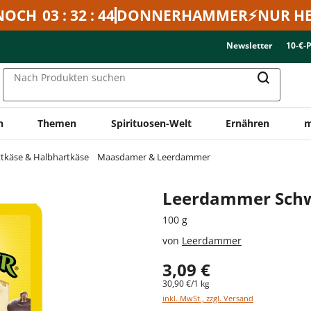
NOCH
03 : 32 : 44
DONNERHAMMER⚡NUR HE
Newsletter
10-€-
Nach Produkten suchen
n
Themen
Spirituosen-Welt
Ernähren
m
ttkäse & Halbhartkäse
Maasdamer & Leerdammer
Leerdammer Schwa
100 g
von
Leerdammer
3,09 €
30,90 €/1 kg
inkl. MwSt., zzgl. Versand